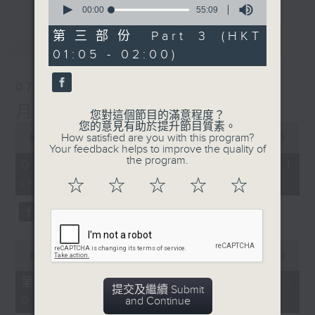
seconds
00:00
55:09
of
55
第三部份 Part 3 (HKT
最新
LATEST
minutes,
01:05 - 02:00)
9
seconds
07/08/2026
月夜樂逍遙
您對這個節目的滿意程度？
您的意見有助於提升節目質素。
0
How satisfied are you with this program?
seconds
00:00
54:59
Your feedback helps to improve the quality of
of
the program.
54
07/08/2026 - 第一部份 Part 1
minutes,
(HKT 23:05 - 24:00)
☆
☆
☆
☆
☆
59
seconds
0
seconds
00:00
55:00
of
55
第二部份 Part 2 (HKT 00:05 -
minutes,
提交及繼續 Submit
01:00)
0
and Continue
seconds