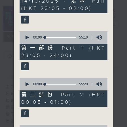
14/10/2025 - 足本 Full
hours,
(HKT 23:05 - 02:00)
45
minutes,
0
seconds
月夜樂逍遙
電台直播
0
所有集數
seconds
00:00
55:10
of
55
第一部份 Part 1 (HKT
minutes,
23:05 - 24:00)
您喜歡這個節目嗎?
10
seconds
簡介
GIST
0
seconds
00:00
55:20
主持人：--
of
55
每晚的約定時間 深夜11點
第二部份 Part 2 (HKT
minutes,
每晚的約定地點 香港電台普通話台
00:05 - 01:00)
20
seconds
讓聽眾
從耳熟能詳的樂曲中
重拾歲月的共鳴及感動
0