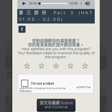
seconds
00:00
55:09
of
55
第三部份 Part 3 (HKT
最新
LATEST
minutes,
01:05 - 02:00)
9
seconds
07/08/2026
月夜樂逍遙
您對這個節目的滿意程度？
您的意見有助於提升節目質素。
0
How satisfied are you with this program?
seconds
00:00
00:00
Your feedback helps to improve the quality of
of
the program.
0
07/08/2026 - 足本 Full (HKT
seconds
23:05 - 02:00)
☆
☆
☆
☆
☆
0
seconds
00:00
00:00
of
0
第一部份 Part 1 (HKT 23:05 -
seconds
提交及繼續 Submit
24:00)
and Continue