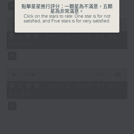
點擊星星進行評分：一顆星為不滿意，五顆
星為非常滿意。
Click on the stars to rate: One star is for not
0
satisfied, and Five stars is for very satisfied.
seconds
00:00
00:00
of
0
第二部份 Part 2 (HKT 00:05 -
seconds
01:00)
0
seconds
00:00
00:00
of
0
第三部份 Part 3 (HKT 01:05 -
seconds
02:00)