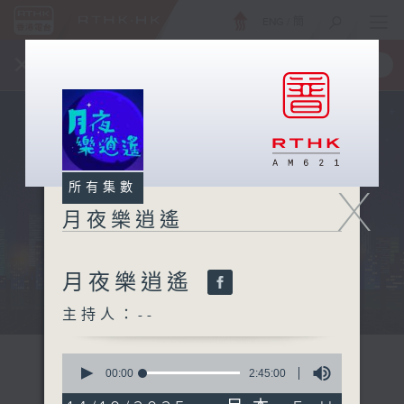
ENG
/
簡
×
全新 RTHK On The Go
取得
一手掌握 RTHK 電台、電視節目
X
所有集數
月夜樂逍遙
月夜樂逍遙
...
主持人：--
0
seconds
00:00
2:45:00
of
2