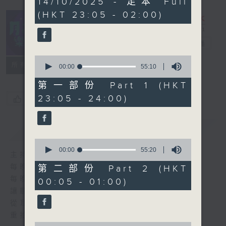
14/10/2025 - 足本 Full
hours,
(HKT 23:05 - 02:00)
45
minutes,
0
seconds
月夜樂逍遙
電台直播
0
所有集數
seconds
00:00
55:10
of
55
第一部份 Part 1 (HKT
minutes,
23:05 - 24:00)
您喜歡這個節目嗎?
10
seconds
簡介
GIST
0
seconds
00:00
55:20
主持人：--
of
55
每晚的約定時間 深夜11點
第二部份 Part 2 (HKT
minutes,
每晚的約定地點 香港電台普通話台
00:05 - 01:00)
20
seconds
讓聽眾
從耳熟能詳的樂曲中
重拾歲月的共鳴及感動
0