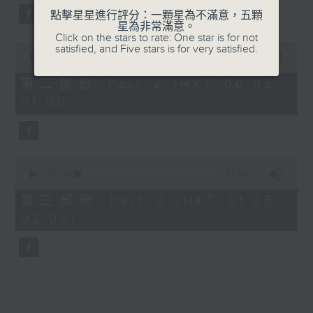
點擊星星進行評分：一顆星為不滿意，五顆
星為非常滿意。
Click on the stars to rate: One star is for not
0
satisfied, and Five stars is for very satisfied.
seconds
00:00
55:09
of
55
第二部份 Part 2 (HKT 00:05 -
minutes,
01:00)
9
seconds
0
seconds
00:00
55:09
of
55
第三部份 Part 3 (HKT 01:05 -
minutes,
02:00)
9
seconds