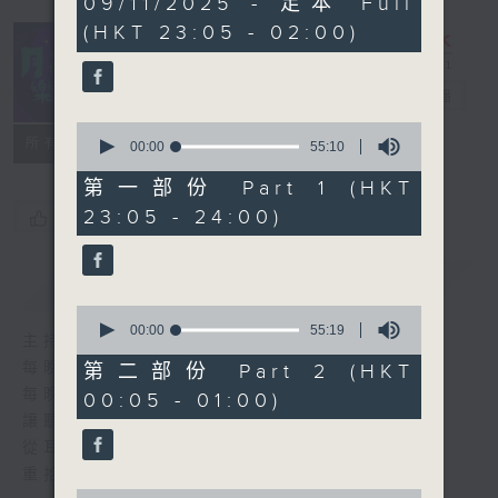
09/11/2025 - 足本 Full
hours,
(HKT 23:05 - 02:00)
45
minutes,
0
seconds
月夜樂逍遙
電台直播
0
所有集數
seconds
00:00
55:10
of
55
第一部份 Part 1 (HKT
minutes,
23:05 - 24:00)
您喜歡這個節目嗎?
10
seconds
簡介
GIST
0
seconds
00:00
55:19
主持人：--
of
55
每晚的約定時間 深夜11點
第二部份 Part 2 (HKT
minutes,
每晚的約定地點 香港電台普通話台
00:05 - 01:00)
19
seconds
讓聽眾
從耳熟能詳的樂曲中
重拾歲月的共鳴及感動
0