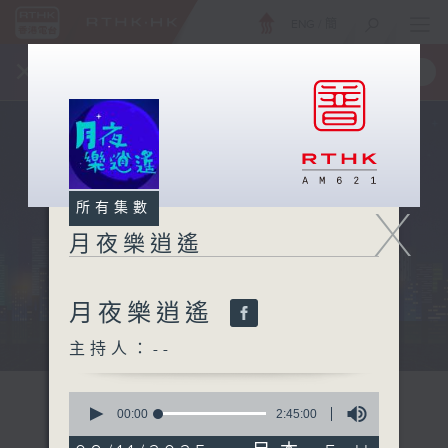
ENG
/
簡
×
全新 RTHK On The Go
取得
一手掌握 RTHK 電台、電視節目
X
所有集數
月夜樂逍遙
月夜樂逍遙
...
主持人：--
0
seconds
00:00
2:45:00
of
2