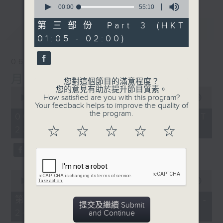
seconds
00:00
55:10
of
55
第三部份 Part 3 (HKT
最新
LATEST
minutes,
01:05 - 02:00)
10
seconds
06/08/2026
月夜樂逍遙
您對這個節目的滿意程度？
您的意見有助於提升節目質素。
0
How satisfied are you with this program?
seconds
00:00
2:44:59
Your feedback helps to improve the quality of
of
the program.
2
06/08/2026 - 足本 Full (HKT
hours,
23:05 - 02:00)
☆
☆
☆
☆
☆
44
minutes,
59
seconds
0
seconds
00:00
55:00
of
55
第一部份 Part 1 (HKT 23:05 -
minutes,
提交及繼續 Submit
24:00)
0
and Continue
seconds