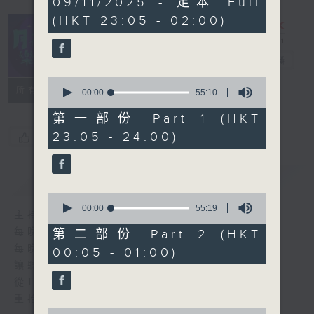
09/11/2025 - 足本 Full
hours,
(HKT 23:05 - 02:00)
45
minutes,
0
seconds
月夜樂逍遙
電台直播
0
所有集數
seconds
00:00
55:10
of
55
第一部份 Part 1 (HKT
minutes,
23:05 - 24:00)
您喜歡這個節目嗎?
10
seconds
簡介
GIST
0
seconds
00:00
55:19
主持人：--
of
55
每晚的約定時間 深夜11點
第二部份 Part 2 (HKT
minutes,
每晚的約定地點 香港電台普通話台
00:05 - 01:00)
19
seconds
讓聽眾
從耳熟能詳的樂曲中
重拾歲月的共鳴及感動
0