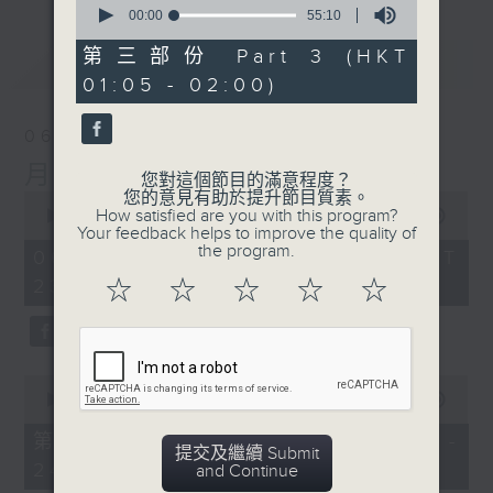
seconds
00:00
55:10
of
55
第三部份 Part 3 (HKT
最新
LATEST
minutes,
01:05 - 02:00)
10
seconds
06/08/2026
月夜樂逍遙
您對這個節目的滿意程度？
您的意見有助於提升節目質素。
0
How satisfied are you with this program?
seconds
00:00
2:44:59
Your feedback helps to improve the quality of
of
the program.
2
06/08/2026 - 足本 Full (HKT
hours,
23:05 - 02:00)
☆
☆
☆
☆
☆
44
minutes,
59
seconds
0
seconds
00:00
55:00
of
55
第一部份 Part 1 (HKT 23:05 -
minutes,
提交及繼續 Submit
24:00)
0
and Continue
seconds