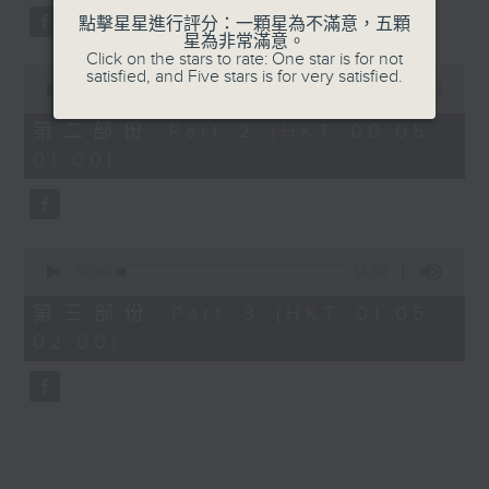
點擊星星進行評分：一顆星為不滿意，五顆
星為非常滿意。
Click on the stars to rate: One star is for not
0
satisfied, and Five stars is for very satisfied.
seconds
00:00
55:09
of
55
第二部份 Part 2 (HKT 00:05 -
minutes,
01:00)
9
seconds
0
seconds
00:00
55:09
of
55
第三部份 Part 3 (HKT 01:05 -
minutes,
02:00)
9
seconds