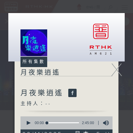
ENG
/
簡
×
全新 RTHK On The Go
取得
一手掌握 RTHK 電台、電視節目
X
所有集數
月夜樂逍遙
月夜樂逍遙
...
主持人：--
0
seconds
00:00
2:45:00
of
2