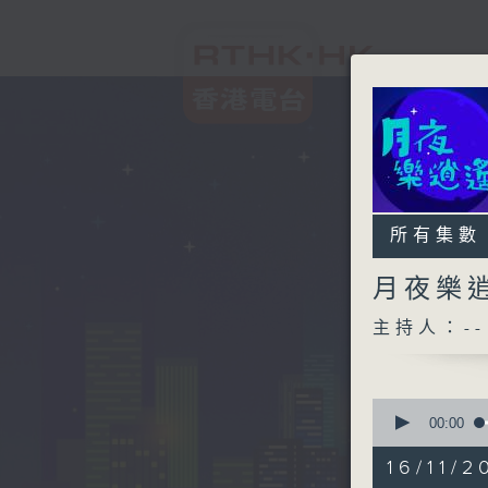
所有集數
月夜樂
主持人：--
0
seconds
00:00
of
2
16/11/2
hours,