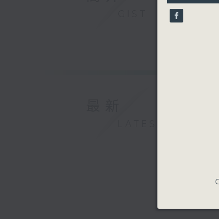
9
GIST
seconds
90%
最新
LATEST
C