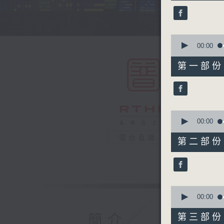
45
minutes,
0
seconds
90%
0
seconds
00:00
of
55
第一部份 P
minutes,
0
seconds
90%
0
seconds
00:00
of
55
電台直播
第二部份 P
minutes,
9
seconds
90%
0
seconds
00:00
of
55
簡介
第三部份 P
minutes,