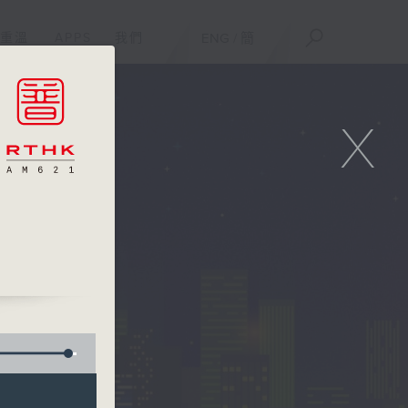
重溫
APPS
我們
ENG
/
簡
X