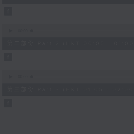
0
seconds
Volume
90%
0
seconds
00:00
of
55
第二部份 Part 2 (HKT 00:05 - 01:00
minutes,
9
seconds
Volume
90%
0
seconds
00:00
of
55
第三部份 Part 3 (HKT 01:05 - 02:00
minutes,
9
seconds
Volume
90%