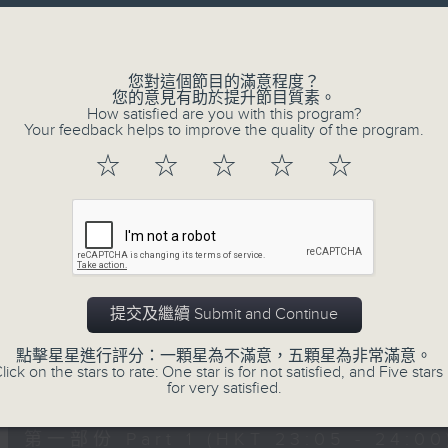
讓聽眾
Volume
從耳熟能詳的樂曲中
重拾歲月的共鳴及感動
您對這個節目的滿意程度？
您的意見有助於提升節目質素。
How satisfied are you with this program?
Your feedback helps to improve the quality of the program.
06/08/2026
☆
☆
☆
☆
☆
月夜樂逍遙
0
seconds
00:00
of
2
06/08/2026 - 足本 Full (HKT 23:05
hours,
44
提交及繼續 Submit and Continue
minutes,
59
點擊星星進行評分：一顆星為不滿意，五顆星為非常滿意。
seconds
Volume
lick on the stars to rate: One star is for not satisfied, and Five stars 
90%
0
for very satisfied.
seconds
00:00
of
55
第一部份 Part 1 (HKT 23:05 - 24:00
minutes,