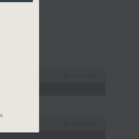
2:44:59
 - 02:00)
is
55:00
)