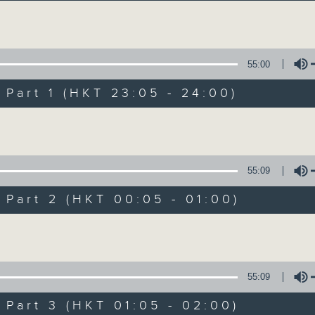
讓聽眾從耳熟能詳的樂曲中重拾歲月的共鳴及感
Volume
55:00
art 1 (HKT 23:05 - 24:00)
Volume
月夜樂逍遙
所有集數
55:09
art 2 (HKT 00:05 - 01:00)
您喜歡這個節目嗎?
Volume
主持人：--
55:09
每晚的約定時間 深夜11點
art 3 (HKT 01:05 - 02:00)
每晚的約定地點 香港電台普通話台