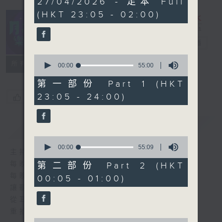
27/04/2026 - 足本 Full
hours,
(HKT 23:05 - 02:00)
44
minutes,
59
seconds
月夜樂逍遙
電台直播
0
所有集數
seconds
00:00
55:00
of
55
第一部份 Part 1 (HKT
minutes,
23:05 - 24:00)
您喜歡這個節目嗎?
0
seconds
簡介
GIST
0
seconds
00:00
55:09
主持人：--
of
55
每晚的約定時間 深夜11點
第二部份 Part 2 (HKT
minutes,
每晚的約定地點 香港電台普通話台
00:05 - 01:00)
9
seconds
讓聽眾
從耳熟能詳的樂曲中
重拾歲月的共鳴及感動
0