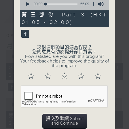
seconds
00:00
55:09
of
55
第三部份 Part 3 (HKT
最新
LATEST
minutes,
01:05 - 02:00)
9
seconds
08/08/2026
月夜樂逍遙
您對這個節目的滿意程度？
您的意見有助於提升節目質素。
0
How satisfied are you with this program?
seconds
00:00
2:45:00
Your feedback helps to improve the quality of
of
the program.
2
08/08/2026 - 足本 Full (HKT
hours,
23:05 - 02:00)
☆
☆
☆
☆
☆
45
minutes,
0
seconds
0
seconds
00:00
55:10
of
55
第一部份 Part 1 (HKT 23:05 -
minutes,
提交及繼續 Submit
24:00)
10
and Continue
seconds