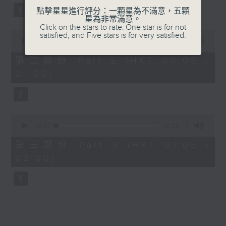
點擊星星進行評分：一顆星為不滿意，五顆
星為非常滿意。
Click on the stars to rate: One star is for not
0
satisfied, and Five stars is for very satisfied.
seconds
00:00
55:19
of
55
第二部份 Part 2 (HKT 00:05 -
minutes,
01:00)
19
seconds
0
seconds
00:00
55:10
of
55
第三部份 Part 3 (HKT 01:05 -
minutes,
02:00)
10
seconds