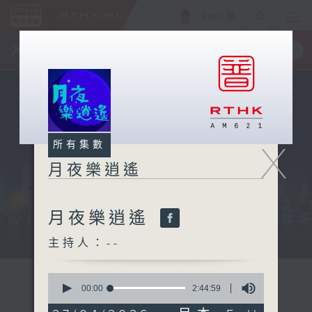
ENG
/
簡
×
全新 RTHK On The Go
取得
一手掌握 RTHK 電台、電視節目
X
所有集數
月夜樂逍遙
月夜樂逍遙
...
主持人：--
0
seconds
00:00
2:44:59
of
2