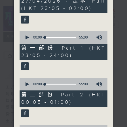
27/04/2026 - 足本 Full
hours,
(HKT 23:05 - 02:00)
44
minutes,
59
seconds
月夜樂逍遙
電台直播
0
所有集數
seconds
00:00
55:00
of
55
第一部份 Part 1 (HKT
minutes,
23:05 - 24:00)
您喜歡這個節目嗎?
0
seconds
簡介
GIST
0
seconds
00:00
55:09
主持人：--
of
55
每晚的約定時間 深夜11點
第二部份 Part 2 (HKT
minutes,
每晚的約定地點 香港電台普通話台
00:05 - 01:00)
9
seconds
讓聽眾
從耳熟能詳的樂曲中
重拾歲月的共鳴及感動
0