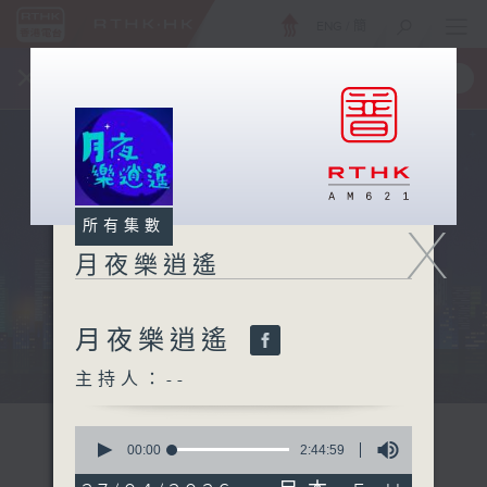
ENG
/
簡
×
全新 RTHK On The Go
取得
一手掌握 RTHK 電台、電視節目
X
所有集數
月夜樂逍遙
月夜樂逍遙
...
主持人：--
0
seconds
00:00
2:44:59
of
2