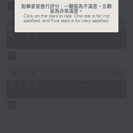
點擊星星進行評分：一顆星為不滿意，五顆
星為非常滿意。
Click on the stars to rate: One star is for not
0
satisfied, and Five stars is for very satisfied.
seconds
00:00
55:19
of
55
第二部份 Part 2 (HKT 00:05 -
minutes,
01:00)
19
seconds
0
seconds
00:00
55:10
of
55
第三部份 Part 3 (HKT 01:05 -
minutes,
02:00)
10
seconds