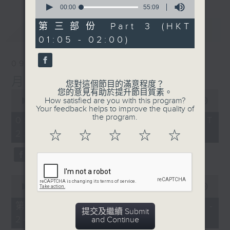
seconds
00:00
55:09
of
55
第三部份 Part 3 (HKT
最新
LATEST
minutes,
01:05 - 02:00)
9
seconds
09/08/2026
月夜樂逍遙
您對這個節目的滿意程度？
您的意見有助於提升節目質素。
0
How satisfied are you with this program?
seconds
00:00
2:45:00
Your feedback helps to improve the quality of
of
the program.
2
09/08/2026 - 足本 Full (HKT
hours,
23:05 - 02:00)
☆
☆
☆
☆
☆
45
minutes,
0
seconds
0
seconds
00:00
55:10
of
55
第一部份 Part 1 (HKT 23:05 -
minutes,
提交及繼續 Submit
24:00)
10
and Continue
seconds