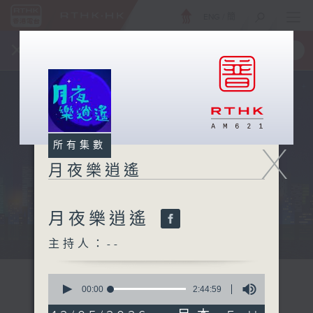
ENG
/
簡
×
全新 RTHK On The Go
取得
一手掌握 RTHK 電台、電視節目
X
所有集數
月夜樂逍遙
月夜樂逍遙
...
主持人：--
0
seconds
00:00
2:44:59
of
2