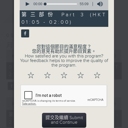
seconds
00:00
55:09
of
55
第三部份 Part 3 (HKT
最新
LATEST
minutes,
01:05 - 02:00)
9
seconds
05/08/2026
月夜樂逍遙
您對這個節目的滿意程度？
您的意見有助於提升節目質素。
0
How satisfied are you with this program?
seconds
00:00
2:45:00
Your feedback helps to improve the quality of
of
the program.
2
05/08/2026 - 足本 Full (HKT
hours,
23:05 - 02:00)
☆
☆
☆
☆
☆
45
minutes,
0
seconds
0
seconds
00:00
55:10
of
55
第一部份 Part 1 (HKT 23:05 -
minutes,
提交及繼續 Submit
24:00)
10
and Continue
seconds