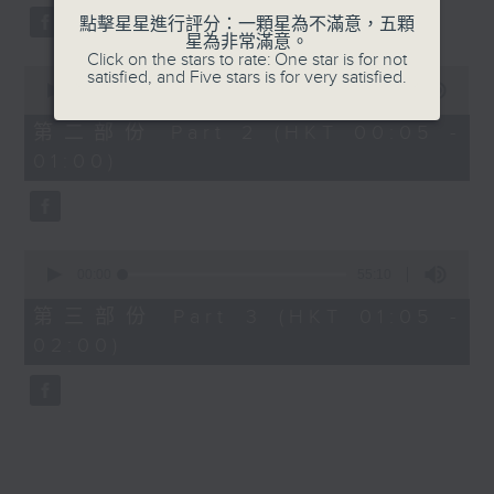
點擊星星進行評分：一顆星為不滿意，五顆
星為非常滿意。
Click on the stars to rate: One star is for not
0
satisfied, and Five stars is for very satisfied.
seconds
00:00
55:19
of
55
第二部份 Part 2 (HKT 00:05 -
minutes,
01:00)
19
seconds
0
seconds
00:00
55:10
of
55
第三部份 Part 3 (HKT 01:05 -
minutes,
02:00)
10
seconds