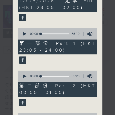
12/05/2026 - 足本 Full
hours,
(HKT 23:05 - 02:00)
44
minutes,
59
seconds
月夜樂逍遙
電台直播
0
所有集數
seconds
00:00
55:10
of
55
第一部份 Part 1 (HKT
minutes,
23:05 - 24:00)
您喜歡這個節目嗎?
10
seconds
簡介
GIST
0
seconds
00:00
55:20
主持人：--
of
55
每晚的約定時間 深夜11點
第二部份 Part 2 (HKT
minutes,
每晚的約定地點 香港電台普通話台
00:05 - 01:00)
20
seconds
讓聽眾
從耳熟能詳的樂曲中
重拾歲月的共鳴及感動
0