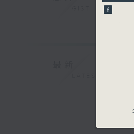
9
GIST
seconds
90%
最新
LATEST
C