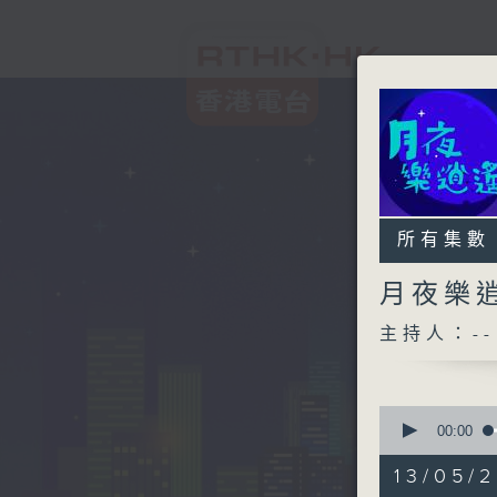
所有集數
月夜樂
主持人：--
0
seconds
00:00
of
2
13/05/
hours,