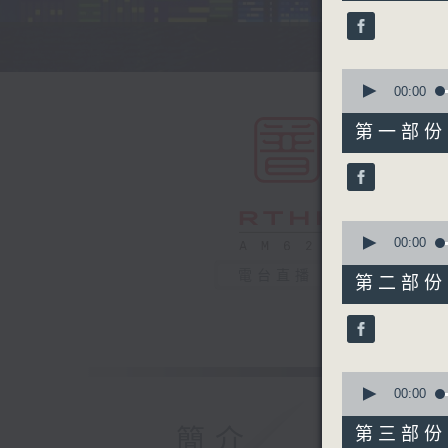
45
minutes,
0
seconds
90%
0
seconds
00:00
of
55
第一部份 P
minutes,
10
seconds
90%
0
seconds
00:00
of
55
電台直播
第二部份 P
minutes,
19
seconds
90%
0
seconds
00:00
of
55
簡介
第三部份 P
minutes,