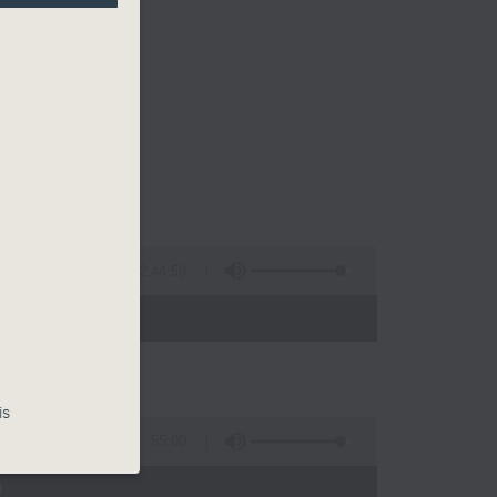
2:44:59
 - 02:00)
is
55:00
)