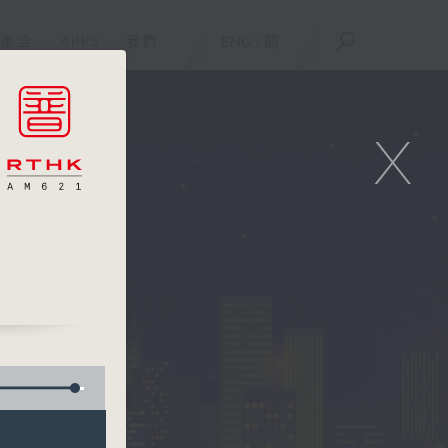
重溫
APPS
我們
ENG
/
簡
X