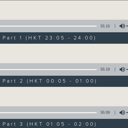
讓聽眾從耳熟能詳的樂曲中重拾歲月的共鳴及感
Volume
55:10
art 1 (HKT 23:05 - 24:00)
Volume
月夜樂逍遙
所有集數
55:19
art 2 (HKT 00:05 - 01:00)
您喜歡這個節目嗎?
Volume
主持人：--
55:09
每晚的約定時間 深夜11點
art 3 (HKT 01:05 - 02:00)
每晚的約定地點 香港電台普通話台