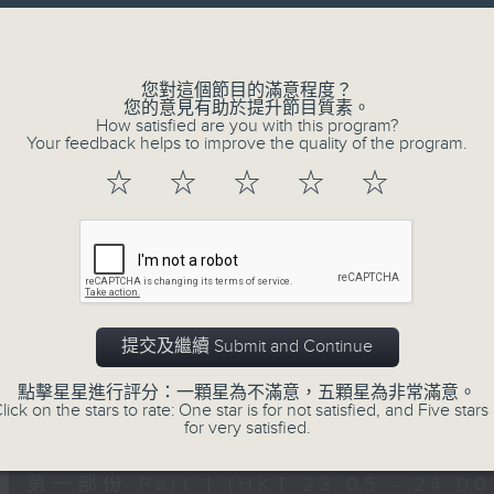
讓聽眾
Volume
從耳熟能詳的樂曲中
重拾歲月的共鳴及感動
您對這個節目的滿意程度？
您的意見有助於提升節目質素。
How satisfied are you with this program?
Your feedback helps to improve the quality of the program.
06/08/2026
☆
☆
☆
☆
☆
月夜樂逍遙
0
seconds
00:00
of
2
06/08/2026 - 足本 Full (HKT 23:05
hours,
44
提交及繼續 Submit and Continue
minutes,
59
點擊星星進行評分：一顆星為不滿意，五顆星為非常滿意。
seconds
Volume
lick on the stars to rate: One star is for not satisfied, and Five stars 
90%
0
for very satisfied.
seconds
00:00
of
55
第一部份 Part 1 (HKT 23:05 - 24:00
minutes,