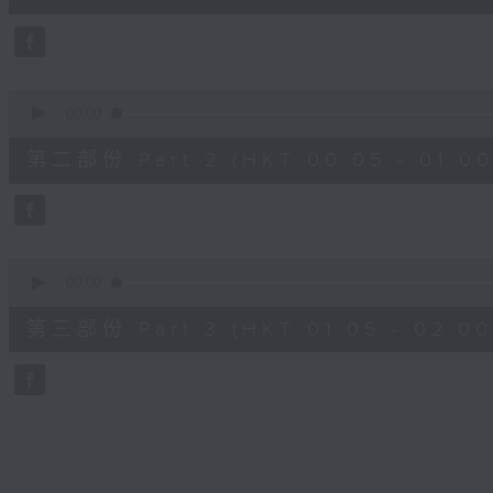
0
seconds
Volume
90%
0
seconds
00:00
of
55
第二部份 Part 2 (HKT 00:05 - 01:00
minutes,
9
seconds
Volume
90%
0
seconds
00:00
of
55
第三部份 Part 3 (HKT 01:05 - 02:00
minutes,
9
seconds
Volume
90%