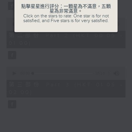
點擊星星進行評分：一顆星為不滿意，五顆
星為非常滿意。
Click on the stars to rate: One star is for not
0
satisfied, and Five stars is for very satisfied.
seconds
00:00
55:19
of
55
第二部份 Part 2 (HKT 00:05 -
minutes,
01:00)
19
seconds
0
seconds
00:00
55:10
of
55
第三部份 Part 3 (HKT 01:05 -
minutes,
02:00)
10
seconds