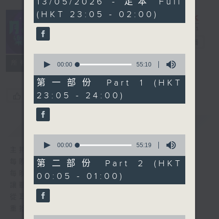
13/05/2026 - 足本 Full
hours,
(HKT 23:05 - 02:00)
45
minutes,
0
seconds
月夜樂逍遙
電台直播
0
所有集數
seconds
00:00
55:10
of
55
第一部份 Part 1 (HKT
minutes,
23:05 - 24:00)
您喜歡這個節目嗎?
10
seconds
簡介
GIST
0
seconds
00:00
55:19
主持人：--
of
55
每晚的約定時間 深夜11點
第二部份 Part 2 (HKT
minutes,
每晚的約定地點 香港電台普通話台
00:05 - 01:00)
19
seconds
讓聽眾
從耳熟能詳的樂曲中
重拾歲月的共鳴及感動
0