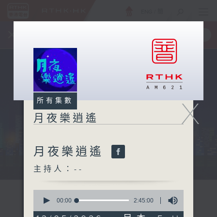
ENG
/
簡
×
全新 RTHK On The Go
取得
一手掌握 RTHK 電台、電視節目
X
所有集數
月夜樂逍遙
月夜樂逍遙
...
主持人：--
0
seconds
00:00
2:45:00
of
2