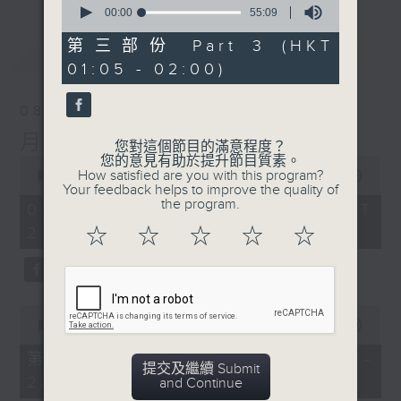
seconds
00:00
55:09
of
55
第三部份 Part 3 (HKT
最新
LATEST
minutes,
01:05 - 02:00)
9
seconds
08/08/2026
月夜樂逍遙
您對這個節目的滿意程度？
您的意見有助於提升節目質素。
0
How satisfied are you with this program?
seconds
00:00
2:45:00
Your feedback helps to improve the quality of
of
the program.
2
08/08/2026 - 足本 Full (HKT
hours,
23:05 - 02:00)
☆
☆
☆
☆
☆
45
minutes,
0
seconds
0
seconds
00:00
55:10
of
55
第一部份 Part 1 (HKT 23:05 -
minutes,
提交及繼續 Submit
24:00)
10
and Continue
seconds