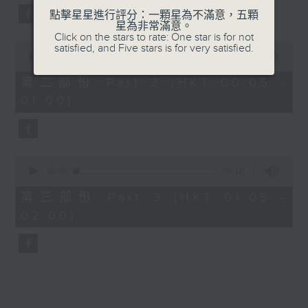
點擊星星進行評分：一顆星為不滿意，五顆
星為非常滿意。
Click on the stars to rate: One star is for not
0
satisfied, and Five stars is for very satisfied.
seconds
00:00
55:19
of
55
第二部份 Part 2 (HKT 00:05 -
minutes,
01:00)
19
seconds
0
seconds
00:00
55:10
of
55
第三部份 Part 3 (HKT 01:05 -
minutes,
02:00)
10
seconds