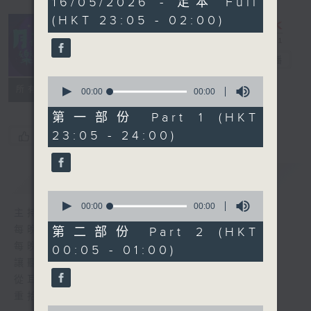
16/05/2026 - 足本 Full
seconds
(HKT 23:05 - 02:00)
月夜樂逍遙
電台直播
0
所有集數
seconds
00:00
00:00
of
0
第一部份 Part 1 (HKT
seconds
23:05 - 24:00)
您喜歡這個節目嗎?
簡介
GIST
0
seconds
00:00
00:00
主持人：--
of
0
每晚的約定時間 深夜11點
第二部份 Part 2 (HKT
seconds
每晚的約定地點 香港電台普通話台
00:05 - 01:00)
讓聽眾
從耳熟能詳的樂曲中
重拾歲月的共鳴及感動
0