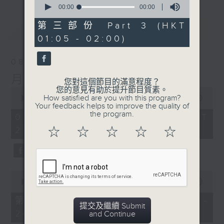
seconds
00:00
00:00
of
0
第三部份 Part 3 (HKT
最新
LATEST
seconds
01:05 - 02:00)
08/08/2026
月夜樂逍遙
您對這個節目的滿意程度？
您的意見有助於提升節目質素。
0
How satisfied are you with this program?
seconds
00:00
2:45:00
Your feedback helps to improve the quality of
of
the program.
2
08/08/2026 - 足本 Full (HKT
hours,
23:05 - 02:00)
☆
☆
☆
☆
☆
45
minutes,
0
seconds
0
seconds
00:00
55:10
of
55
第一部份 Part 1 (HKT 23:05 -
minutes,
提交及繼續 Submit
24:00)
10
and Continue
seconds