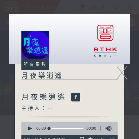
ENG
/
簡
×
全新 RTHK On The Go
取得
一手掌握 RTHK 電台、電視節目
X
所有集數
月夜樂逍遙
月夜樂逍遙
...
主持人：--
0
seconds
00:00
00:00
of
0