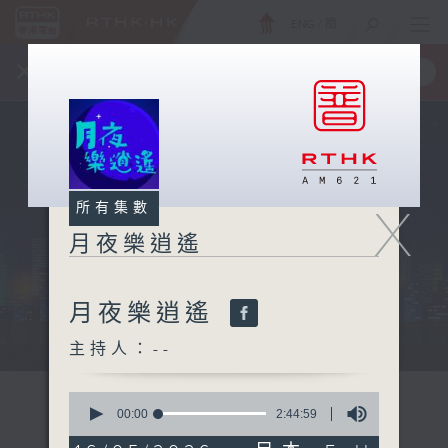
ENG
/
簡
×
全新 RTHK On The Go
取得
一手掌握 RTHK 電台、電視節目
X
所有集數
月夜樂逍遙
月夜樂逍遙
...
主持人：--
0
seconds
00:00
2:44:59
of
2