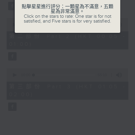
點擊星星進行評分：一顆星為不滿意，五顆
星為非常滿意。
Click on the stars to rate: One star is for not
0
satisfied, and Five stars is for very satisfied.
seconds
00:00
55:19
of
55
第二部份 Part 2 (HKT 00:05 -
minutes,
01:00)
19
seconds
0
seconds
00:00
55:10
of
55
第三部份 Part 3 (HKT 01:05 -
minutes,
02:00)
10
seconds