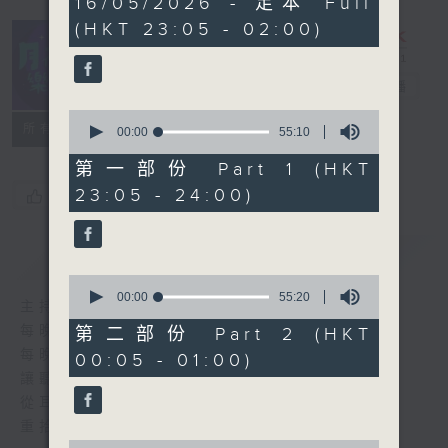
16/05/2026 - 足本 Full
hours,
(HKT 23:05 - 02:00)
44
minutes,
59
seconds
月夜樂逍遙
電台直播
0
所有集數
seconds
00:00
55:10
of
55
第一部份 Part 1 (HKT
minutes,
23:05 - 24:00)
您喜歡這個節目嗎?
10
seconds
簡介
GIST
0
seconds
00:00
55:20
主持人：--
of
55
每晚的約定時間 深夜11點
第二部份 Part 2 (HKT
minutes,
每晚的約定地點 香港電台普通話台
00:05 - 01:00)
20
seconds
讓聽眾
從耳熟能詳的樂曲中
重拾歲月的共鳴及感動
0