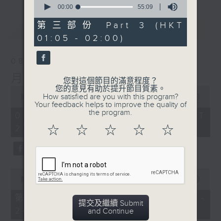
seconds
00:00
55:09
of
55
第三部份 Part 3 (HKT
最新
LATEST
minutes,
01:05 - 02:00)
9
seconds
08/08/2026
月夜樂逍遙
您對這個節目的滿意程度？
您的意見有助於提升節目質素。
0
How satisfied are you with this program?
seconds
00:00
2:45:00
Your feedback helps to improve the quality of
of
the program.
2
08/08/2026 - 足本 Full (HKT
hours,
23:05 - 02:00)
☆
☆
☆
☆
☆
45
minutes,
0
seconds
0
seconds
00:00
55:10
of
55
第一部份 Part 1 (HKT 23:05 -
minutes,
提交及繼續 Submit
24:00)
10
and Continue
seconds