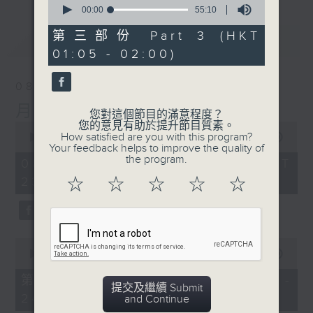
seconds
00:00
55:10
of
55
第三部份 Part 3 (HKT
最新
LATEST
minutes,
01:05 - 02:00)
10
seconds
08/08/2026
月夜樂逍遙
您對這個節目的滿意程度？
您的意見有助於提升節目質素。
0
How satisfied are you with this program?
seconds
00:00
2:45:00
Your feedback helps to improve the quality of
of
the program.
2
08/08/2026 - 足本 Full (HKT
hours,
23:05 - 02:00)
☆
☆
☆
☆
☆
45
minutes,
0
seconds
0
seconds
00:00
55:10
of
55
第一部份 Part 1 (HKT 23:05 -
minutes,
提交及繼續 Submit
24:00)
10
and Continue
seconds