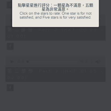
點擊星星進行評分：一顆星為不滿意，五顆
星為非常滿意。
Click on the stars to rate: One star is for not
0
satisfied, and Five stars is for very satisfied.
seconds
00:00
55:19
of
55
第二部份 Part 2 (HKT 00:05 -
minutes,
01:00)
19
seconds
0
seconds
00:00
55:10
of
55
第三部份 Part 3 (HKT 01:05 -
minutes,
02:00)
10
seconds