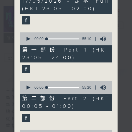
17/05/2026 - 足本 Full
hours,
(HKT 23:05 - 02:00)
45
minutes,
0
seconds
月夜樂逍遙
電台直播
0
所有集數
seconds
00:00
55:10
of
55
第一部份 Part 1 (HKT
minutes,
23:05 - 24:00)
您喜歡這個節目嗎?
10
seconds
簡介
GIST
0
seconds
00:00
55:20
主持人：--
of
55
每晚的約定時間 深夜11點
第二部份 Part 2 (HKT
minutes,
每晚的約定地點 香港電台普通話台
00:05 - 01:00)
20
seconds
讓聽眾
從耳熟能詳的樂曲中
重拾歲月的共鳴及感動
0