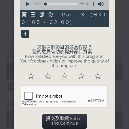
seconds
00:00
55:10
of
55
第三部份 Part 3 (HKT
最新
LATEST
minutes,
01:05 - 02:00)
10
seconds
07/08/2026
月夜樂逍遙
您對這個節目的滿意程度？
您的意見有助於提升節目質素。
0
How satisfied are you with this program?
seconds
00:00
2:45:00
Your feedback helps to improve the quality of
of
the program.
2
07/08/2026 - 足本 Full (HKT
hours,
23:05 - 02:00)
☆
☆
☆
☆
☆
45
minutes,
0
seconds
0
seconds
00:00
55:10
of
55
第一部份 Part 1 (HKT 23:05 -
minutes,
提交及繼續 Submit
24:00)
10
and Continue
seconds