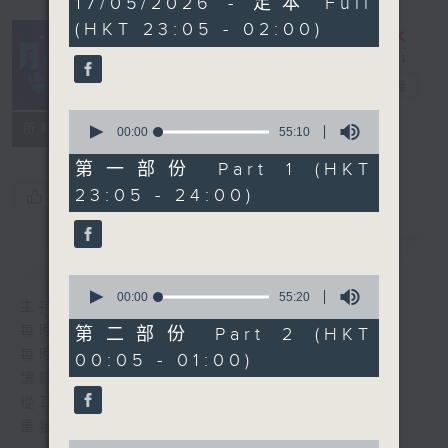
17/05/2026 - 足本 Full
hours,
(HKT 23:05 - 02:00)
45
minutes,
0
seconds
月夜樂逍遙
電台直播
0
所有集數
seconds
00:00
55:10
of
55
第一部份 Part 1 (HKT
minutes,
23:05 - 24:00)
您喜歡這個節目嗎?
10
seconds
簡介
GIST
0
seconds
00:00
55:20
主持人：--
of
55
每晚的約定時間 深夜11點
第二部份 Part 2 (HKT
minutes,
每晚的約定地點 香港電台普通話台
00:05 - 01:00)
20
seconds
讓聽眾
從耳熟能詳的樂曲中
重拾歲月的共鳴及感動
0