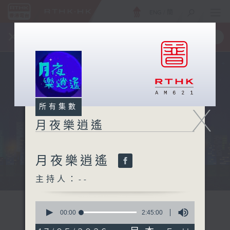
ENG
/
簡
×
全新 RTHK On The Go
取得
一手掌握 RTHK 電台、電視節目
X
所有集數
月夜樂逍遙
月夜樂逍遙
...
主持人：--
0
seconds
00:00
2:45:00
of
2