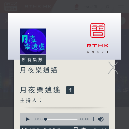
ENG
/
簡
×
全新 RTHK On The Go
取得
一手掌握 RTHK 電台、電視節目
X
所有集數
月夜樂逍遙
月夜樂逍遙
...
主持人：--
0
seconds
00:00
00:00
of
0