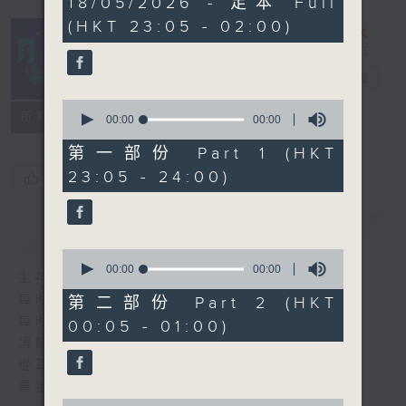
18/05/2026 - 足本 Full
seconds
(HKT 23:05 - 02:00)
月夜樂逍遙
電台直播
0
所有集數
seconds
00:00
00:00
of
0
第一部份 Part 1 (HKT
seconds
23:05 - 24:00)
您喜歡這個節目嗎?
簡介
GIST
0
seconds
00:00
00:00
主持人：--
of
0
每晚的約定時間 深夜11點
第二部份 Part 2 (HKT
seconds
每晚的約定地點 香港電台普通話台
00:05 - 01:00)
讓聽眾
從耳熟能詳的樂曲中
重拾歲月的共鳴及感動
0