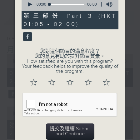
seconds
00:00
00:00
of
0
第三部份 Part 3 (HKT
最新
LATEST
seconds
01:05 - 02:00)
05/08/2026
月夜樂逍遙
您對這個節目的滿意程度？
您的意見有助於提升節目質素。
0
How satisfied are you with this program?
seconds
00:00
2:45:00
Your feedback helps to improve the quality of
of
the program.
2
05/08/2026 - 足本 Full (HKT
hours,
23:05 - 02:00)
☆
☆
☆
☆
☆
45
minutes,
0
seconds
0
seconds
00:00
55:10
of
55
第一部份 Part 1 (HKT 23:05 -
minutes,
提交及繼續 Submit
24:00)
10
and Continue
seconds