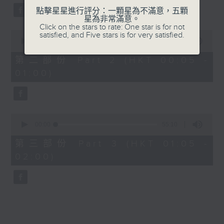
點擊星星進行評分：一顆星為不滿意，五顆
星為非常滿意。
Click on the stars to rate: One star is for not
0
satisfied, and Five stars is for very satisfied.
seconds
00:00
55:19
of
55
第二部份 Part 2 (HKT 00:05 -
minutes,
01:00)
19
seconds
0
seconds
00:00
55:10
of
55
第三部份 Part 3 (HKT 01:05 -
minutes,
02:00)
10
seconds