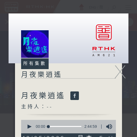
ENG
/
簡
×
全新 RTHK On The Go
取得
一手掌握 RTHK 電台、電視節目
X
所有集數
月夜樂逍遙
月夜樂逍遙
...
主持人：--
0
seconds
00:00
2:44:59
of
2