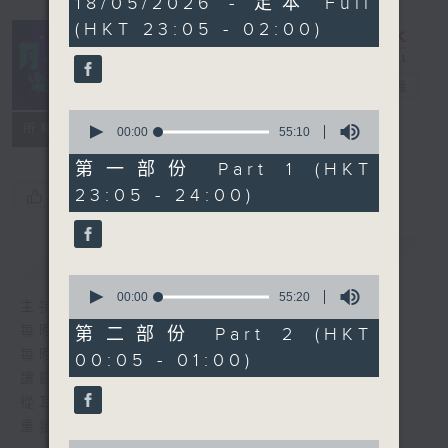
18/05/2026 - 足本 Full
hours,
(HKT 23:05 - 02:00)
44
minutes,
59
seconds
月夜樂逍遙
電台直播
0
所有集數
seconds
00:00
55:10
of
55
第一部份 Part 1 (HKT
minutes,
23:05 - 24:00)
您喜歡這個節目嗎?
10
seconds
簡介
GIST
0
seconds
00:00
55:20
主持人：--
of
55
每晚的約定時間 深夜11點
第二部份 Part 2 (HKT
minutes,
每晚的約定地點 香港電台普通話台
00:05 - 01:00)
20
seconds
讓聽眾
從耳熟能詳的樂曲中
重拾歲月的共鳴及感動
0