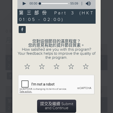
seconds
00:00
55:09
of
55
第三部份 Part 3 (HKT
最新
LATEST
minutes,
01:05 - 02:00)
9
seconds
08/08/2026
月夜樂逍遙
您對這個節目的滿意程度？
您的意見有助於提升節目質素。
0
How satisfied are you with this program?
seconds
00:00
2:45:00
Your feedback helps to improve the quality of
of
the program.
2
08/08/2026 - 足本 Full (HKT
hours,
23:05 - 02:00)
☆
☆
☆
☆
☆
45
minutes,
0
seconds
0
seconds
00:00
55:10
of
55
第一部份 Part 1 (HKT 23:05 -
minutes,
提交及繼續 Submit
24:00)
10
and Continue
seconds