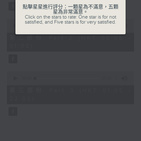
點擊星星進行評分：一顆星為不滿意，五顆
星為非常滿意。
Click on the stars to rate: One star is for not
0
satisfied, and Five stars is for very satisfied.
seconds
00:00
55:19
of
55
第二部份 Part 2 (HKT 00:05 -
minutes,
01:00)
19
seconds
0
seconds
00:00
55:10
of
55
第三部份 Part 3 (HKT 01:05 -
minutes,
02:00)
10
seconds