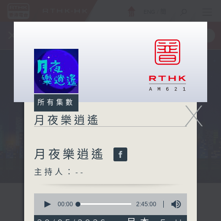
ENG
/
簡
×
全新 RTHK On The Go
取得
一手掌握 RTHK 電台、電視節目
X
所有集數
月夜樂逍遙
月夜樂逍遙
...
主持人：--
0
seconds
00:00
2:45:00
of
2