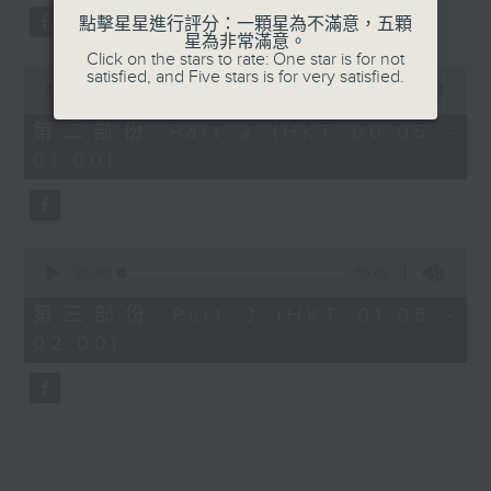
點擊星星進行評分：一顆星為不滿意，五顆
星為非常滿意。
Click on the stars to rate: One star is for not
0
satisfied, and Five stars is for very satisfied.
seconds
00:00
55:09
of
55
第二部份 Part 2 (HKT 00:05 -
minutes,
01:00)
9
seconds
0
seconds
00:00
55:09
of
55
第三部份 Part 3 (HKT 01:05 -
minutes,
02:00)
9
seconds