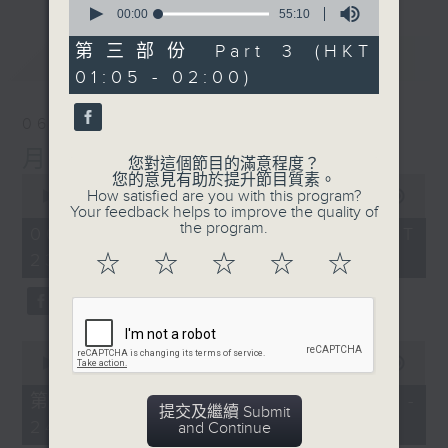
seconds
00:00
55:10
of
55
第三部份 Part 3 (HKT
最新
LATEST
minutes,
01:05 - 02:00)
10
seconds
06/08/2026
月夜樂逍遙
您對這個節目的滿意程度？
您的意見有助於提升節目質素。
0
How satisfied are you with this program?
seconds
00:00
2:44:59
Your feedback helps to improve the quality of
of
the program.
2
06/08/2026 - 足本 Full (HKT
hours,
23:05 - 02:00)
☆
☆
☆
☆
☆
44
minutes,
59
seconds
0
seconds
00:00
55:00
of
55
第一部份 Part 1 (HKT 23:05 -
minutes,
提交及繼續 Submit
24:00)
0
and Continue
seconds