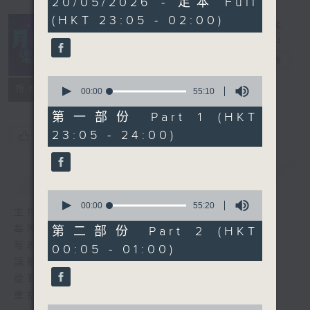
20/05/2026 - 足本 Full
hours,
(HKT 23:05 - 02:00)
45
minutes,
0
seconds
月夜樂逍遙
電台直播
0
所有集數
seconds
00:00
55:10
of
55
第一部份 Part 1 (HKT
minutes,
23:05 - 24:00)
您喜歡這個節目嗎?
10
seconds
簡介
GIST
0
seconds
00:00
55:20
主持人：--
of
55
每晚的約定時間 深夜11點
第二部份 Part 2 (HKT
minutes,
每晚的約定地點 香港電台普通話台
00:05 - 01:00)
20
seconds
讓聽眾
從耳熟能詳的樂曲中
重拾歲月的共鳴及感動
0