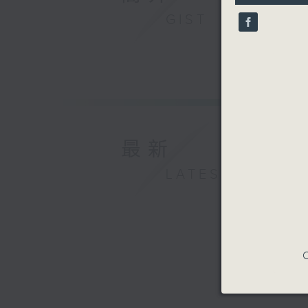
10
GIST
seconds
90%
最新
LATEST
C