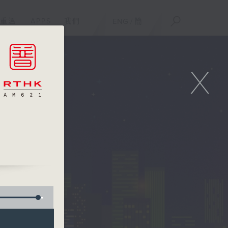
重溫
APPS
我們
ENG
/
簡
X