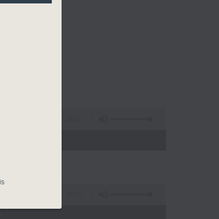
2:45:00
 - 02:00)
is
55:10
)