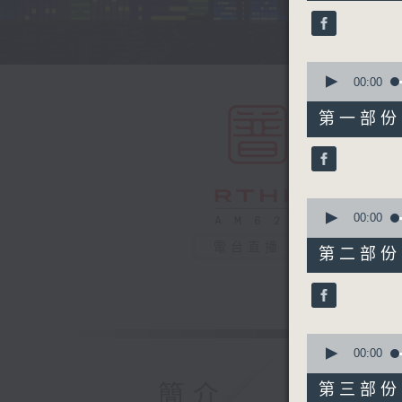
45
minutes,
0
seconds
90%
0
seconds
00:00
of
55
第一部份 P
minutes,
0
seconds
90%
0
seconds
00:00
of
55
電台直播
第二部份 P
minutes,
9
seconds
90%
0
seconds
00:00
of
55
簡介
第三部份 P
minutes,