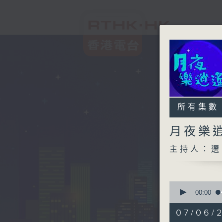
所有集數
月夜樂
主持人：選
0
seconds
00:00
of
2
07/06/
hours,