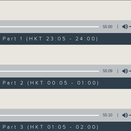
讓聽眾從耳熟能詳的樂曲中重拾歲月的共鳴及感
Volume
55:00
art 1 (HKT 23:05 - 24:00)
Volume
月夜樂逍遙
所有集數
55:09
art 2 (HKT 00:05 - 01:00)
您喜歡這個節目嗎?
Volume
主持人：選曲 葉宇波
55:10
每晚的約定時間 深夜11點
art 3 (HKT 01:05 - 02:00)
每晚的約定地點 香港電台普通話台