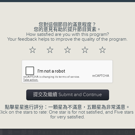
讓聽眾
Volume
從耳熟能詳的樂曲中
重拾歲月的共鳴及感動
您對這個節目的滿意程度？
您的意見有助於提升節目質素。
How satisfied are you with this program?
Your feedback helps to improve the quality of the program.
05/08/2026
☆
☆
☆
☆
☆
月夜樂逍遙
0
seconds
00:00
of
2
05/08/2026 - 足本 Full (HKT 23:05
hours,
45
提交及繼續 Submit and Continue
minutes,
0
點擊星星進行評分：一顆星為不滿意，五顆星為非常滿意。
seconds
Volume
lick on the stars to rate: One star is for not satisfied, and Five stars 
90%
0
for very satisfied.
seconds
00:00
of
55
第一部份 Part 1 (HKT 23:05 - 24:00
minutes,