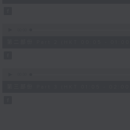
10
seconds
Volume
90%
0
seconds
00:00
of
55
第二部份 Part 2 (HKT 00:05 - 01:00
minutes,
19
seconds
Volume
90%
0
seconds
00:00
of
55
第三部份 Part 3 (HKT 01:05 - 02:00
minutes,
10
seconds
Volume
90%