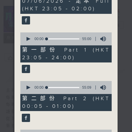
07/06/2026 - 足本 Full
hours,
(HKT 23:05 - 02:00)
45
minutes,
0
seconds
月夜樂逍遙
電台直播
0
所有集數
seconds
00:00
55:00
of
55
第一部份 Part 1 (HKT
minutes,
23:05 - 24:00)
您喜歡這個節目嗎?
0
seconds
簡介
GIST
0
seconds
00:00
55:09
主持人：選曲 葉宇波
of
55
每晚的約定時間 深夜11點
第二部份 Part 2 (HKT
minutes,
每晚的約定地點 香港電台普通話台
00:05 - 01:00)
9
seconds
讓聽眾
從耳熟能詳的樂曲中
重拾歲月的共鳴及感動
0