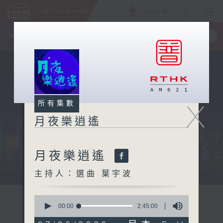
ENG
/
簡
×
全新 RTHK On The Go
取得
一手掌握 RTHK 電台、電視節目
X
所有集數
月夜樂逍遙
月夜樂逍遙
...
主持人：選曲 葉宇波
0
seconds
00:00
2:45:00
of
2