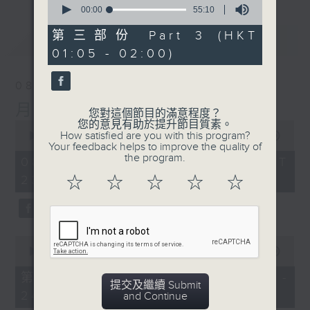
seconds
00:00
55:10
of
55
第三部份 Part 3 (HKT
最新
LATEST
minutes,
01:05 - 02:00)
10
seconds
08/08/2026
月夜樂逍遙
您對這個節目的滿意程度？
您的意見有助於提升節目質素。
0
How satisfied are you with this program?
seconds
00:00
2:45:00
Your feedback helps to improve the quality of
of
the program.
2
08/08/2026 - 足本 Full (HKT
hours,
23:05 - 02:00)
☆
☆
☆
☆
☆
45
minutes,
0
seconds
0
seconds
00:00
55:10
of
55
第一部份 Part 1 (HKT 23:05 -
minutes,
提交及繼續 Submit
24:00)
10
and Continue
seconds