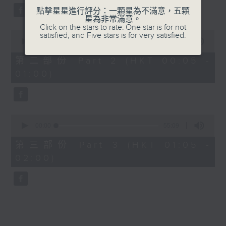
點擊星星進行評分：一顆星為不滿意，五顆
星為非常滿意。
Click on the stars to rate: One star is for not
0
satisfied, and Five stars is for very satisfied.
seconds
00:00
55:09
of
55
第二部份 Part 2 (HKT 00:05 -
minutes,
01:00)
9
seconds
0
seconds
00:00
55:09
of
55
第三部份 Part 3 (HKT 01:05 -
minutes,
02:00)
9
seconds