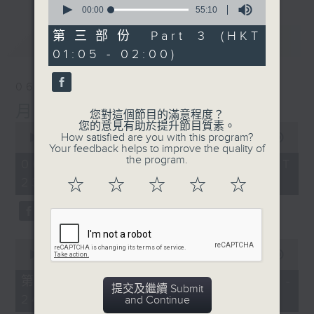
seconds
00:00
55:10
of
55
第三部份 Part 3 (HKT
最新
LATEST
minutes,
01:05 - 02:00)
10
seconds
06/08/2026
月夜樂逍遙
您對這個節目的滿意程度？
您的意見有助於提升節目質素。
0
How satisfied are you with this program?
seconds
00:00
2:44:59
Your feedback helps to improve the quality of
of
the program.
2
06/08/2026 - 足本 Full (HKT
hours,
23:05 - 02:00)
☆
☆
☆
☆
☆
44
minutes,
59
seconds
0
seconds
00:00
55:00
of
55
第一部份 Part 1 (HKT 23:05 -
minutes,
提交及繼續 Submit
24:00)
0
and Continue
seconds