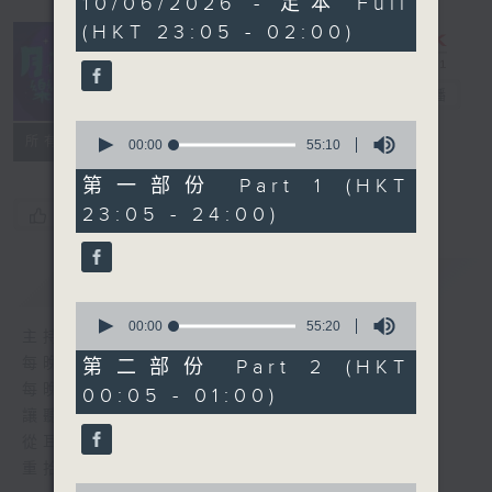
10/06/2026 - 足本 Full
hours,
(HKT 23:05 - 02:00)
45
minutes,
0
seconds
月夜樂逍遙
電台直播
0
所有集數
seconds
00:00
55:10
of
55
第一部份 Part 1 (HKT
minutes,
23:05 - 24:00)
您喜歡這個節目嗎?
10
seconds
簡介
GIST
0
seconds
00:00
55:20
主持人：選曲 羅曼穎
of
55
每晚的約定時間 深夜11點
第二部份 Part 2 (HKT
minutes,
每晚的約定地點 香港電台普通話台
00:05 - 01:00)
20
seconds
讓聽眾
從耳熟能詳的樂曲中
重拾歲月的共鳴及感動
0