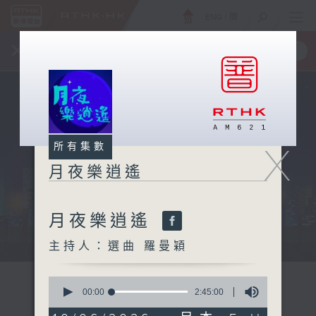
ENG
/
簡
×
全新 RTHK On The Go
取得
一手掌握 RTHK 電台、電視節目
X
所有集數
月夜樂逍遙
月夜樂逍遙
...
主持人：選曲 羅曼穎
0
seconds
00:00
2:45:00
of
2