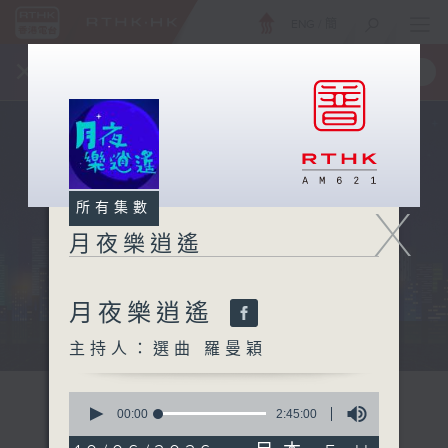
ENG
/
簡
×
全新 RTHK On The Go
取得
一手掌握 RTHK 電台、電視節目
X
所有集數
月夜樂逍遙
月夜樂逍遙
...
主持人：選曲 羅曼穎
0
seconds
00:00
2:45:00
of
2