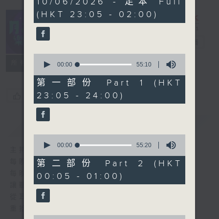
10/06/2026 - 足本 Full
hours,
(HKT 23:05 - 02:00)
45
minutes,
0
seconds
月夜樂逍遙
電台直播
0
所有集數
seconds
00:00
55:10
of
55
第一部份 Part 1 (HKT
minutes,
23:05 - 24:00)
您喜歡這個節目嗎?
10
seconds
簡介
GIST
0
seconds
00:00
55:20
主持人：選曲 羅曼穎
of
55
每晚的約定時間 深夜11點
第二部份 Part 2 (HKT
minutes,
每晚的約定地點 香港電台普通話台
00:05 - 01:00)
20
seconds
讓聽眾
從耳熟能詳的樂曲中
重拾歲月的共鳴及感動
0