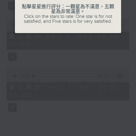
點擊星星進行評分：一顆星為不滿意，五顆
星為非常滿意。
Click on the stars to rate: One star is for not
0
satisfied, and Five stars is for very satisfied.
seconds
00:00
55:19
of
55
第二部份 Part 2 (HKT 00:05 -
minutes,
01:00)
19
seconds
0
seconds
00:00
55:10
of
55
第三部份 Part 3 (HKT 01:05 -
minutes,
02:00)
10
seconds