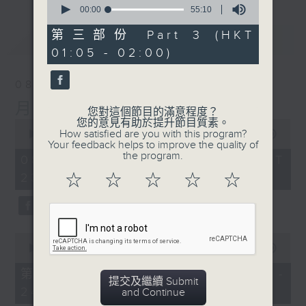
seconds
00:00
55:10
of
55
第三部份 Part 3 (HKT
最新
LATEST
minutes,
01:05 - 02:00)
10
seconds
08/08/2026
月夜樂逍遙
您對這個節目的滿意程度？
您的意見有助於提升節目質素。
0
How satisfied are you with this program?
seconds
00:00
2:45:00
Your feedback helps to improve the quality of
of
the program.
2
08/08/2026 - 足本 Full (HKT
hours,
23:05 - 02:00)
☆
☆
☆
☆
☆
45
minutes,
0
seconds
0
seconds
00:00
55:10
of
55
第一部份 Part 1 (HKT 23:05 -
minutes,
提交及繼續 Submit
24:00)
10
and Continue
seconds