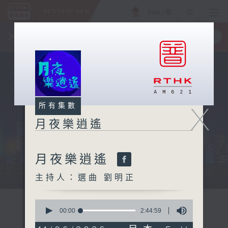
ENG
/
簡
×
全新 RTHK On The Go
取得
一手掌握 RTHK 電台、電視節目
X
所有集數
月夜樂逍遙
月夜樂逍遙
...
主持人：選曲 劉明正
0
seconds
00:00
2:44:59
of
2