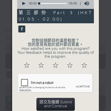
seconds
00:00
55:09
of
55
第三部份 Part 3 (HKT
最新
LATEST
minutes,
01:05 - 02:00)
9
seconds
06/08/2026
月夜樂逍遙
您對這個節目的滿意程度？
您的意見有助於提升節目質素。
0
How satisfied are you with this program?
seconds
00:00
2:44:59
Your feedback helps to improve the quality of
of
the program.
2
06/08/2026 - 足本 Full (HKT
hours,
23:05 - 02:00)
☆
☆
☆
☆
☆
44
minutes,
59
seconds
0
seconds
00:00
55:00
of
55
第一部份 Part 1 (HKT 23:05 -
minutes,
提交及繼續 Submit
24:00)
0
and Continue
seconds