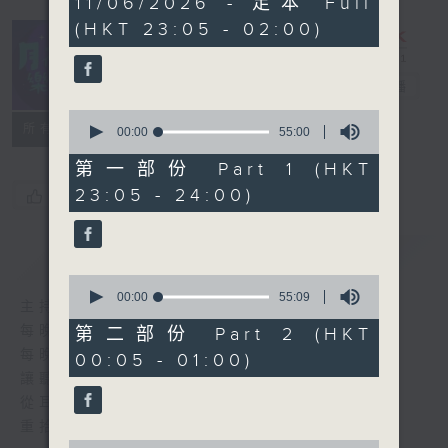
11/06/2026 - 足本 Full
hours,
(HKT 23:05 - 02:00)
44
minutes,
59
seconds
月夜樂逍遙
電台直播
0
所有集數
seconds
00:00
55:00
of
55
第一部份 Part 1 (HKT
minutes,
23:05 - 24:00)
您喜歡這個節目嗎?
0
seconds
簡介
GIST
0
seconds
00:00
55:09
主持人：選曲 劉明正
of
55
每晚的約定時間 深夜11點
第二部份 Part 2 (HKT
minutes,
每晚的約定地點 香港電台普通話台
00:05 - 01:00)
9
seconds
讓聽眾
從耳熟能詳的樂曲中
重拾歲月的共鳴及感動
0