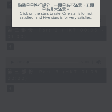
點擊星星進行評分：一顆星為不滿意，五顆
星為非常滿意。
Click on the stars to rate: One star is for not
0
satisfied, and Five stars is for very satisfied.
seconds
00:00
55:09
of
55
第二部份 Part 2 (HKT 00:05 -
minutes,
01:00)
9
seconds
0
seconds
00:00
55:09
of
55
第三部份 Part 3 (HKT 01:05 -
minutes,
02:00)
9
seconds