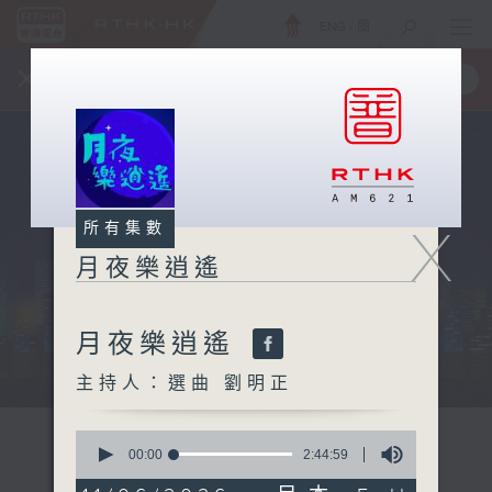
ENG
/
簡
×
全新 RTHK On The Go
取得
一手掌握 RTHK 電台、電視節目
X
所有集數
月夜樂逍遙
月夜樂逍遙
...
主持人：選曲 劉明正
0
seconds
00:00
2:44:59
of
2