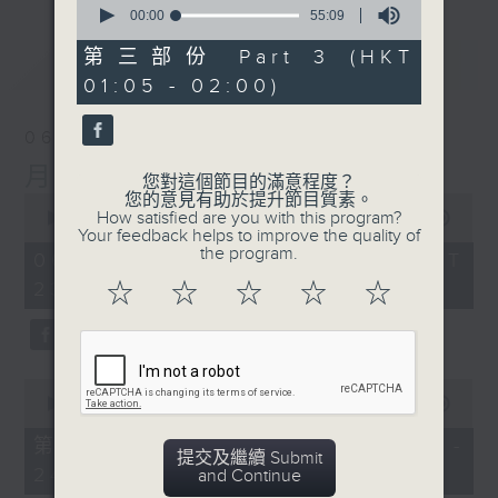
seconds
00:00
55:09
of
55
第三部份 Part 3 (HKT
最新
LATEST
minutes,
01:05 - 02:00)
9
seconds
06/08/2026
月夜樂逍遙
您對這個節目的滿意程度？
您的意見有助於提升節目質素。
0
How satisfied are you with this program?
seconds
00:00
2:44:59
Your feedback helps to improve the quality of
of
the program.
2
06/08/2026 - 足本 Full (HKT
hours,
23:05 - 02:00)
☆
☆
☆
☆
☆
44
minutes,
59
seconds
0
seconds
00:00
55:00
of
55
第一部份 Part 1 (HKT 23:05 -
minutes,
提交及繼續 Submit
24:00)
0
and Continue
seconds