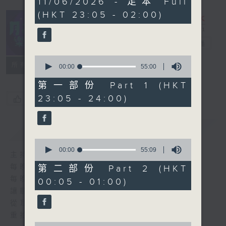
11/06/2026 - 足本 Full
hours,
(HKT 23:05 - 02:00)
44
minutes,
59
seconds
月夜樂逍遙
電台直播
0
所有集數
seconds
00:00
55:00
of
55
第一部份 Part 1 (HKT
minutes,
23:05 - 24:00)
您喜歡這個節目嗎?
0
seconds
簡介
GIST
0
seconds
00:00
55:09
主持人：選曲 劉明正
of
55
每晚的約定時間 深夜11點
第二部份 Part 2 (HKT
minutes,
每晚的約定地點 香港電台普通話台
00:05 - 01:00)
9
seconds
讓聽眾
從耳熟能詳的樂曲中
重拾歲月的共鳴及感動
0