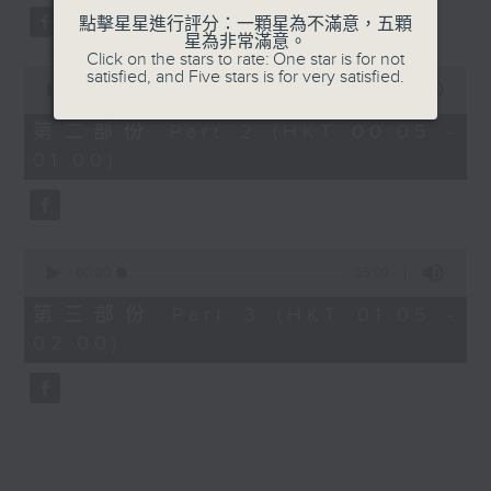
點擊星星進行評分：一顆星為不滿意，五顆
星為非常滿意。
Click on the stars to rate: One star is for not
0
satisfied, and Five stars is for very satisfied.
seconds
00:00
55:09
of
55
第二部份 Part 2 (HKT 00:05 -
minutes,
01:00)
9
seconds
0
seconds
00:00
55:09
of
55
第三部份 Part 3 (HKT 01:05 -
minutes,
02:00)
9
seconds