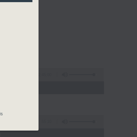
2:45:00
 - 02:00)
is
55:10
)