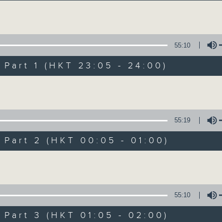
讓聽眾從耳熟能詳的樂曲中重拾歲月的共鳴及感
Volume
55:10
art 1 (HKT 23:05 - 24:00)
Volume
月夜樂逍遙
所有集數
55:19
art 2 (HKT 00:05 - 01:00)
您喜歡這個節目嗎?
Volume
主持人：選曲 羅曼穎
55:10
每晚的約定時間 深夜11點
art 3 (HKT 01:05 - 02:00)
每晚的約定地點 香港電台普通話台