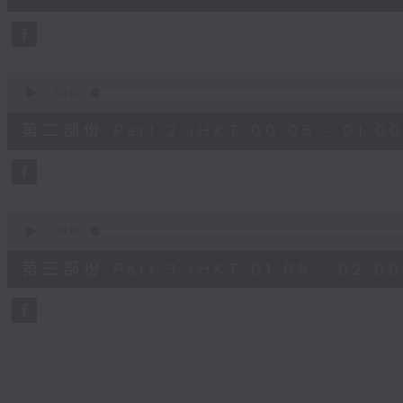
10
seconds
Volume
90%
0
seconds
00:00
of
55
第二部份 Part 2 (HKT 00:05 - 01:00
minutes,
19
seconds
Volume
90%
0
seconds
00:00
of
55
第三部份 Part 3 (HKT 01:05 - 02:00
minutes,
10
seconds
Volume
90%