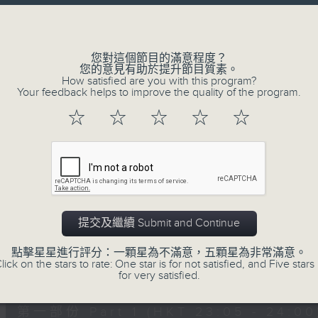
讓聽眾
Volume
從耳熟能詳的樂曲中
重拾歲月的共鳴及感動
您對這個節目的滿意程度？
您的意見有助於提升節目質素。
How satisfied are you with this program?
Your feedback helps to improve the quality of the program.
07/08/2026
☆
☆
☆
☆
☆
月夜樂逍遙
0
seconds
00:00
of
2
07/08/2026 - 足本 Full (HKT 23:05
hours,
45
提交及繼續 Submit and Continue
minutes,
0
點擊星星進行評分：一顆星為不滿意，五顆星為非常滿意。
seconds
Volume
lick on the stars to rate: One star is for not satisfied, and Five stars 
90%
0
for very satisfied.
seconds
00:00
of
55
第一部份 Part 1 (HKT 23:05 - 24:00
minutes,