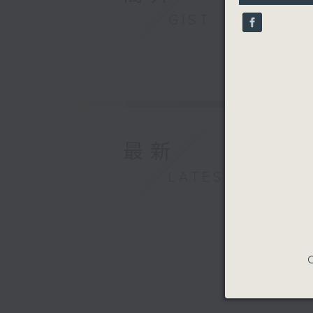
10
GIST
seconds
90%
最新
LATEST
C