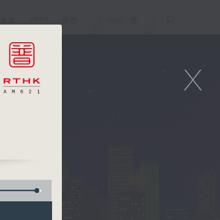
重溫
APPS
我們
ENG
/
簡
X