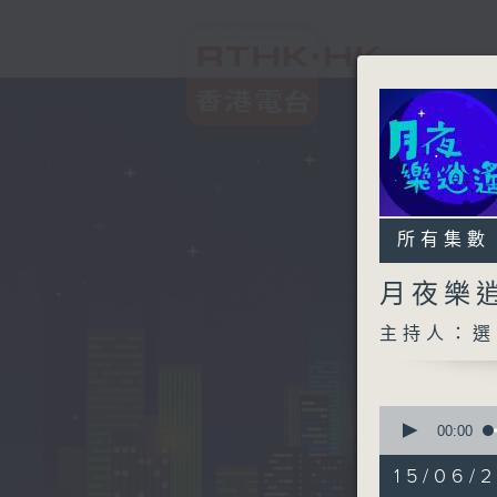
所有集數
月夜樂
主持人：選
0
seconds
00:00
of
2
15/06/
hours,