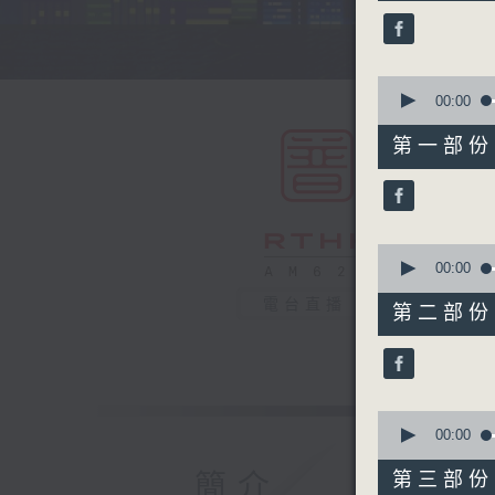
45
minutes,
0
seconds
90%
0
seconds
00:00
of
55
第一部份 P
minutes,
10
seconds
90%
0
seconds
00:00
of
55
電台直播
第二部份 P
minutes,
19
seconds
90%
0
seconds
00:00
of
55
簡介
第三部份 P
minutes,