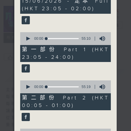
15/06/2026 - 足本 Full
hours,
(HKT 23:05 - 02:00)
45
minutes,
0
seconds
月夜樂逍遙
電台直播
0
所有集數
seconds
00:00
55:10
of
55
第一部份 Part 1 (HKT
minutes,
23:05 - 24:00)
您喜歡這個節目嗎?
10
seconds
簡介
GIST
0
seconds
00:00
55:19
主持人：選曲 羅曼穎
of
55
每晚的約定時間 深夜11點
第二部份 Part 2 (HKT
minutes,
每晚的約定地點 香港電台普通話台
00:05 - 01:00)
19
seconds
讓聽眾
從耳熟能詳的樂曲中
重拾歲月的共鳴及感動
0