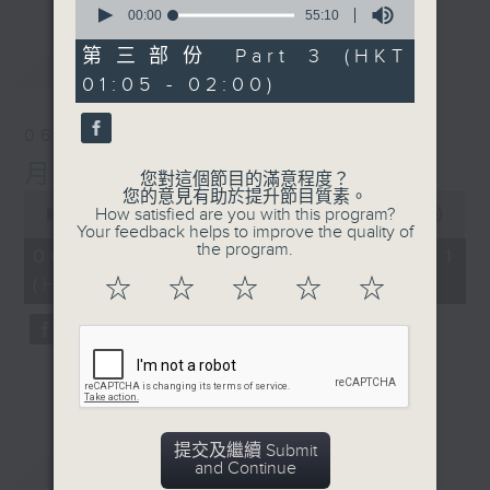
seconds
00:00
55:10
of
55
第三部份 Part 3 (HKT
最新
LATEST
minutes,
01:05 - 02:00)
10
seconds
06/08/2026
月夜樂逍遙
您對這個節目的滿意程度？
您的意見有助於提升節目質素。
0
How satisfied are you with this program?
seconds
00:00
54:59
Your feedback helps to improve the quality of
of
the program.
54
06/08/2026 - 第一部份 Part 1
minutes,
(HKT 23:05 - 24:00)
☆
☆
☆
☆
☆
59
seconds
提交及繼續 Submit
重溫
CATCHUP
and Continue