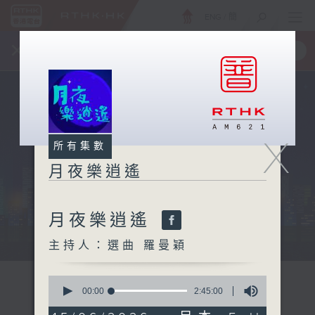
ENG
/
簡
×
全新 RTHK On The Go
取得
一手掌握 RTHK 電台、電視節目
X
所有集數
月夜樂逍遙
月夜樂逍遙
...
主持人：選曲 羅曼穎
0
seconds
00:00
2:45:00
of
2