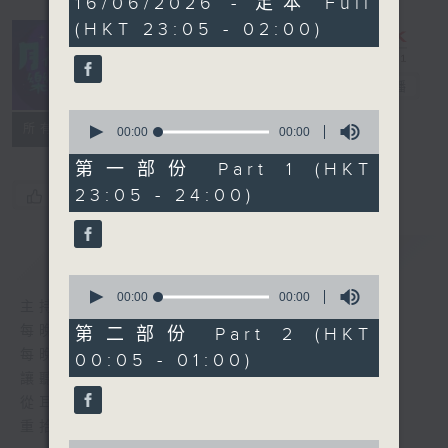
16/06/2026 - 足本 Full
seconds
(HKT 23:05 - 02:00)
月夜樂逍遙
電台直播
0
所有集數
seconds
00:00
00:00
of
0
第一部份 Part 1 (HKT
seconds
23:05 - 24:00)
您喜歡這個節目嗎?
簡介
GIST
0
seconds
00:00
00:00
主持人：選曲 高炬
of
0
每晚的約定時間 深夜11點
第二部份 Part 2 (HKT
seconds
每晚的約定地點 香港電台普通話台
00:05 - 01:00)
讓聽眾
從耳熟能詳的樂曲中
重拾歲月的共鳴及感動
0