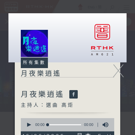
ENG
/
簡
×
全新 RTHK On The Go
取得
一手掌握 RTHK 電台、電視節目
X
所有集數
月夜樂逍遙
月夜樂逍遙
...
主持人：選曲 高炬
0
seconds
00:00
00:00
of
0