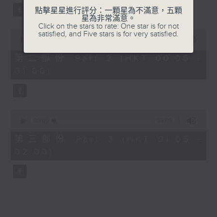
點擊星星進行評分：一顆星為不滿意，五顆
星為非常滿意。
Click on the stars to rate: One star is for not
0
satisfied, and Five stars is for very satisfied.
seconds
00:00
55:09
of
55
第二部份 Part 2 (HKT 00:05 -
minutes,
01:00)
9
seconds
0
seconds
00:00
55:09
of
55
第三部份 Part 3 (HKT 01:05 -
minutes,
02:00)
9
seconds