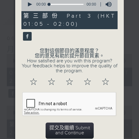
seconds
00:00
00:00
of
0
第三部份 Part 3 (HKT
最新
LATEST
seconds
01:05 - 02:00)
06/08/2026
月夜樂逍遙
您對這個節目的滿意程度？
您的意見有助於提升節目質素。
0
How satisfied are you with this program?
seconds
00:00
2:44:59
Your feedback helps to improve the quality of
of
the program.
2
06/08/2026 - 足本 Full (HKT
hours,
23:05 - 02:00)
☆
☆
☆
☆
☆
44
minutes,
59
seconds
0
seconds
00:00
55:00
of
55
第一部份 Part 1 (HKT 23:05 -
minutes,
提交及繼續 Submit
24:00)
0
and Continue
seconds