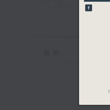
10
GIST
seconds
90%
最新
LATEST
C