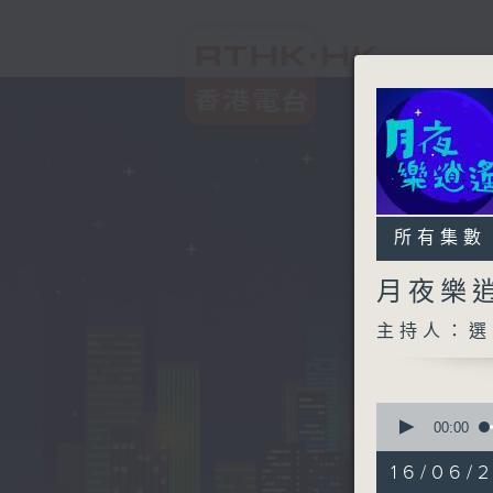
所有集數
月夜樂
主持人：選
0
seconds
00:00
of
2
16/06/
hours,