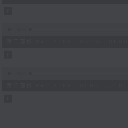
10
seconds
Volume
90%
0
seconds
00:00
of
55
第二部份 Part 2 (HKT 00:05 - 01:00
minutes,
19
seconds
Volume
90%
0
seconds
00:00
of
55
第三部份 Part 3 (HKT 01:05 - 02:00
minutes,
10
seconds
Volume
90%