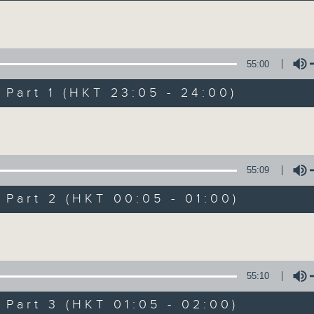
讓聽眾從耳熟能詳的樂曲中重拾歲月的共鳴及感
Volume
55:00
art 1 (HKT 23:05 - 24:00)
Volume
月夜樂逍遙
所有集數
55:09
art 2 (HKT 00:05 - 01:00)
您喜歡這個節目嗎?
Volume
主持人：選曲 高炬
55:10
每晚的約定時間 深夜11點
art 3 (HKT 01:05 - 02:00)
每晚的約定地點 香港電台普通話台