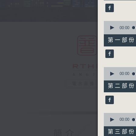
45
minutes,
0
seconds
90%
0
seconds
00:00
of
55
第一部份 P
minutes,
0
seconds
90%
0
seconds
00:00
of
55
電台直播
第二部份 P
minutes,
9
seconds
90%
0
seconds
00:00
of
55
簡介
第三部份 P
minutes,