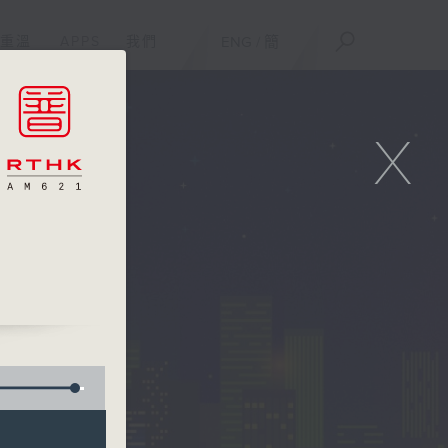
重溫
APPS
我們
ENG
/
簡
X