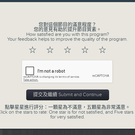
讓聽眾
Volume
從耳熟能詳的樂曲中
重拾歲月的共鳴及感動
您對這個節目的滿意程度？
您的意見有助於提升節目質素。
How satisfied are you with this program?
Your feedback helps to improve the quality of the program.
07/08/2026
☆
☆
☆
☆
☆
月夜樂逍遙
0
seconds
00:00
of
2
07/08/2026 - 足本 Full (HKT 23:05
hours,
45
提交及繼續 Submit and Continue
minutes,
0
點擊星星進行評分：一顆星為不滿意，五顆星為非常滿意。
seconds
Volume
lick on the stars to rate: One star is for not satisfied, and Five stars 
90%
0
for very satisfied.
seconds
00:00
of
55
第一部份 Part 1 (HKT 23:05 - 24:00
minutes,