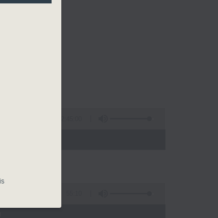
2:45:00
 - 02:00)
is
55:10
)