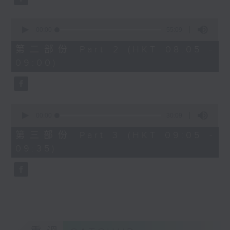
0
seconds
00:00
55:09
of
55
第二部份 Part 2 (HKT 08:05 -
minutes,
09:00)
9
seconds
0
seconds
00:00
30:09
of
30
第三部份 Part 3 (HKT 09:05 -
minutes,
09:35)
9
seconds