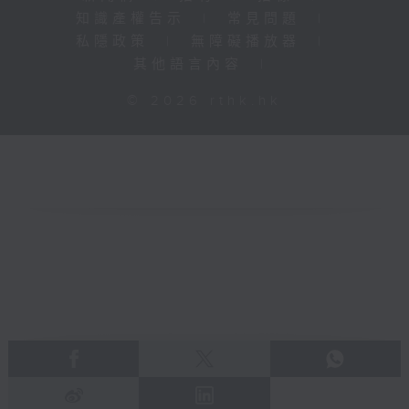
知識產權告示
|
常見問題
|
私隱政策
|
無障礙播放器
|
其他語言內容
|
© 2026 rthk.hk