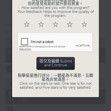
您的意見有助於提升節目質素。
最新
How satisfied are you with this program?
LATEST
Your feedback helps to improve the quality of
the program.
☆
☆
☆
☆
☆
09/08/2026
621 金曲專門店
0
seconds
00:00
2:19:59
of
2
09/08/2026 - 足本 Full (HKT
hours,
07:05 - 09:35)
19
提交及繼續 Submit
minutes,
and Continue
59
seconds
點擊星星進行評分：一顆星為不滿意，五顆
星為非常滿意。
0
Click on the stars to rate: One star is for not
seconds
00:00
55:00
satisfied, and Five stars is for very satisfied.
of
55
第一部份 Part 1 (HKT 07:05 -
minutes,
08:00)
0
seconds