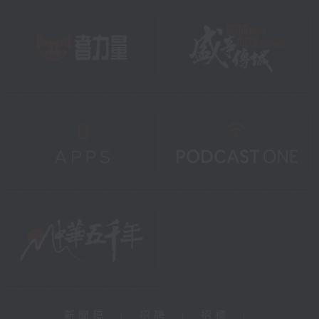
新聞稿
|
招聘
|
招標
|