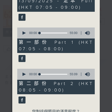
13/09/2025 - 足本 Full
hour,
(HKT 07:05 - 09:00)
50
minutes,
621 金曲專門
0
seconds
店
電台直播
0
所有集數
seconds
00:00
55:00
of
55
第一部份 Part 1 (HKT
minutes,
07:05 - 08:00)
您喜歡這個節目嗎?
0
seconds
簡介
GIST
0
seconds
00:00
55:09
主持人：宛佳
of
55
你喜愛的金曲都會出現在金曲專門店
第二部份 Part 2 (HKT
minutes,
08:05 - 09:00)
9
seconds
您對這個節目的滿意程度？