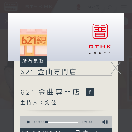
ENG
/
簡
×
全新 RTHK On The Go
取得
一手掌握 RTHK 電台、電視節目
X
所有集數
621 金曲專門店
621 金曲專門店
主持人：宛佳
0
seconds
00:00
1:50:00
of
1