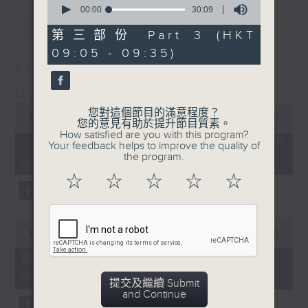
seconds
00:00
30:09
最新
of
LATEST
30
第三部份 Part 3 (HKT
minutes,
09:05 - 09:35)
9
seconds
02/08/2026
621 金曲專門店
0
您對這個節目的滿意程度？
seconds
00:00
2:19:59
您的意見有助於提升節目質素。
of
How satisfied are you with this program?
2
02/08/2026 - 足本 Full (HKT
Your feedback helps to improve the quality of
hours,
the program.
07:05 - 09:35)
19
minutes,
☆
☆
☆
☆
☆
59
seconds
0
seconds
00:00
55:10
of
55
第一部份 Part 1 (HKT 07:05 -
minutes,
08:00)
10
提交及繼續 Submit
seconds
and Continue