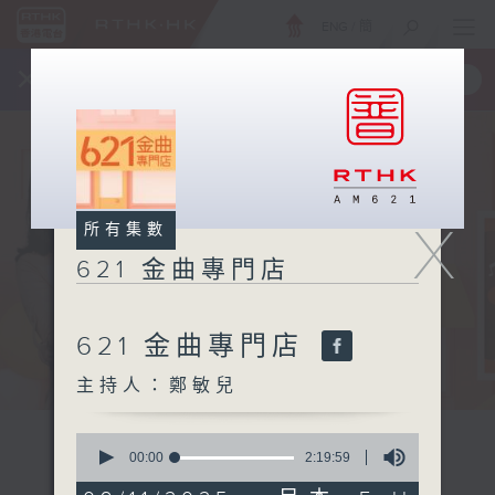
ENG
/
簡
×
全新 RTHK On The Go
取得
一手掌握 RTHK 電台、電視節目
X
所有集數
621 金曲專門店
621 金曲專門店
主持人：鄭敏兒
0
seconds
00:00
2:19:59
of
2