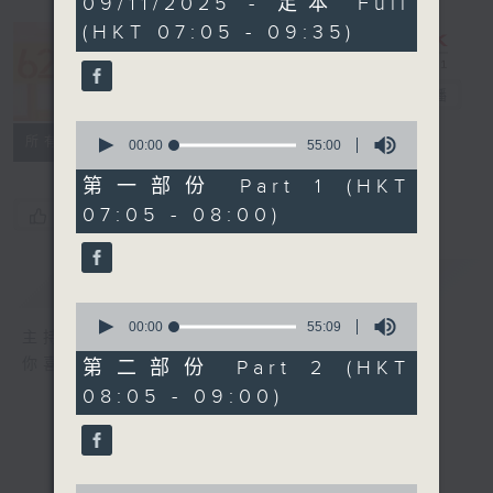
09/11/2025 - 足本 Full
hours,
(HKT 07:05 - 09:35)
19
minutes,
621 金曲專門
59
seconds
店
電台直播
0
所有集數
seconds
00:00
55:00
of
55
第一部份 Part 1 (HKT
minutes,
07:05 - 08:00)
您喜歡這個節目嗎?
0
seconds
簡介
GIST
0
seconds
00:00
55:09
主持人：鄭敏兒
of
55
你喜愛的金曲都會出現在金曲專門店
第二部份 Part 2 (HKT
minutes,
08:05 - 09:00)
9
seconds
0