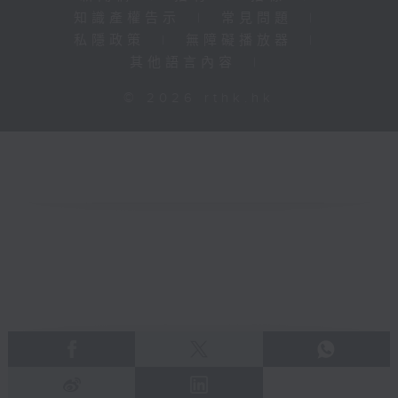
知識產權告示
|
常見問題
|
私隱政策
|
無障礙播放器
|
其他語言內容
|
© 2026 rthk.hk