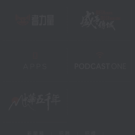
新聞稿
|
招聘
|
招標
|