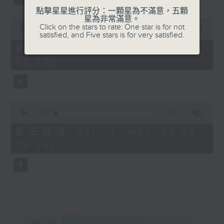
點擊星星進行評分：一顆星為不滿意，五顆
星為非常滿意。
0
Click on the stars to rate: One star is for not
seconds
00:00
55:20
satisfied, and Five stars is for very satisfied.
of
55
第二部份 Part 2 (HKT 08:05 -
minutes,
09:00)
20
seconds
0
seconds
00:00
30:09
of
30
第三部份 Part 3 (HKT 09:05 -
minutes,
09:35)
9
seconds