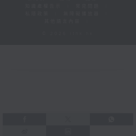
知識產權告示
|
常見問題
|
私隱政策
|
無障礙播放器
|
其他語言內容
|
© 2026 rthk.hk