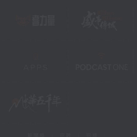
新聞稿
|
招聘
|
招標
|