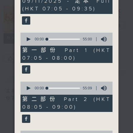
09/11/2025 - 足本 Full
hours,
(HKT 07:05 - 09:35)
19
minutes,
621 金曲專門
59
seconds
店
電台直播
0
所有集數
seconds
00:00
55:00
of
55
第一部份 Part 1 (HKT
minutes,
07:05 - 08:00)
您喜歡這個節目嗎?
0
seconds
簡介
GIST
0
seconds
00:00
55:09
主持人：鄭敏兒
of
55
你喜愛的金曲都會出現在金曲專門店
第二部份 Part 2 (HKT
minutes,
08:05 - 09:00)
9
seconds
0