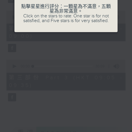
點擊星星進行評分：一顆星為不滿意，五顆
星為非常滿意。
0
Click on the stars to rate: One star is for not
seconds
00:00
55:20
satisfied, and Five stars is for very satisfied.
of
55
第二部份 Part 2 (HKT 08:05 -
minutes,
09:00)
20
seconds
0
seconds
00:00
30:09
of
30
第三部份 Part 3 (HKT 09:05 -
minutes,
09:35)
9
seconds