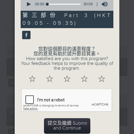
seconds
00:00
30:09
最新
of
LATEST
30
第三部份 Part 3 (HKT
minutes,
09:05 - 09:35)
9
seconds
02/08/2026
621 金曲專門店
0
您對這個節目的滿意程度？
seconds
00:00
2:19:59
您的意見有助於提升節目質素。
of
How satisfied are you with this program?
2
02/08/2026 - 足本 Full (HKT
Your feedback helps to improve the quality of
hours,
the program.
07:05 - 09:35)
19
minutes,
☆
☆
☆
☆
☆
59
seconds
0
seconds
00:00
55:10
of
55
第一部份 Part 1 (HKT 07:05 -
minutes,
08:00)
10
提交及繼續 Submit
seconds
and Continue