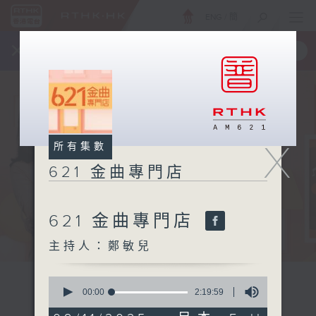
ENG
/
簡
×
全新 RTHK On The Go
取得
一手掌握 RTHK 電台、電視節目
X
所有集數
621 金曲專門店
621 金曲專門店
主持人：鄭敏兒
0
seconds
00:00
2:19:59
of
2