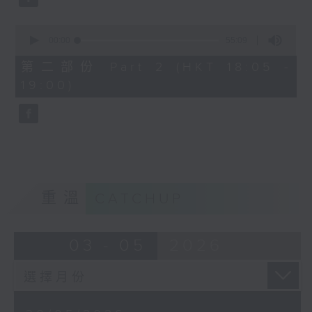
0
seconds
00:00
55:09
of
55
第二部份 Part 2 (HKT 18:05 -
minutes,
19:00)
9
seconds
重溫
CATCHUP
03 - 05
2026