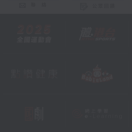
聯 絡
公眾回饋