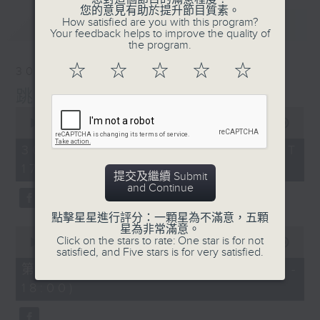
您的意見有助於提升節目質素。
最新
How satisfied are you with this program?
LATEST
Your feedback helps to improve the quality of
the program.
☆
☆
☆
☆
☆
30/05/2026
跳躍音符
0
seconds
00:00
1:50:00
of
1
30/05/2026 - 足本 Full (HKT
hour,
17:05 - 19:00)
50
提交及繼續 Submit
minutes,
and Continue
0
seconds
點擊星星進行評分：一顆星為不滿意，五顆
星為非常滿意。
0
Click on the stars to rate: One star is for not
seconds
00:00
55:00
satisfied, and Five stars is for very satisfied.
of
55
第一部份 Part 1 (HKT 17:05 -
minutes,
18:00)
0
seconds