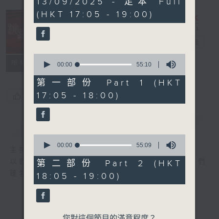
13/09/2025 - 足本 Full
hour,
(HKT 17:05 - 19:00)
49
minutes,
59
seconds
跳躍音符
電台直播
0
所有集數
seconds
00:00
55:10
of
55
第一部份 Part 1 (HKT
minutes,
17:05 - 18:00)
您喜歡這個節目嗎?
10
seconds
簡介
GIST
0
seconds
00:00
55:09
主持人：譚文捷
of
55
以輕鬆流暢的節奏，歡悅的樂曲。來激發聽眾們
第二部份 Part 2 (HKT
minutes,
蓬勃的朝氣，迎向美好快樂的人生。
18:05 - 19:00)
9
seconds
您對這個節目的滿意程度？