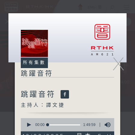
ENG
/
簡
×
全新 RTHK On The Go
取得
一手掌握 RTHK 電台、電視節目
X
所有集數
跳躍音符
跳躍音符
...
主持人：譚文捷
0
seconds
00:00
1:49:59
of
1