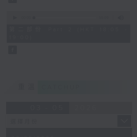
0
seconds
00:00
55:09
of
55
第二部份 Part 2 (HKT 18:05 -
minutes,
19:00)
9
seconds
重溫
CATCHUP
03 - 05
2026