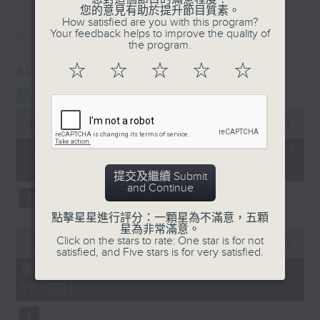
您的意見有助於提升節目質素。
最新
How satisfied are you with this program?
LATEST
Your feedback helps to improve the quality of
the program.
☆
☆
☆
☆
☆
30/05/2026
跳躍音符
0
seconds
00:00
1:50:00
of
1
30/05/2026 - 足本 Full (HKT
hour,
17:05 - 19:00)
50
提交及繼續 Submit
minutes,
and Continue
0
seconds
點擊星星進行評分：一顆星為不滿意，五顆
星為非常滿意。
0
Click on the stars to rate: One star is for not
seconds
00:00
55:00
satisfied, and Five stars is for very satisfied.
of
55
第一部份 Part 1 (HKT 17:05 -
minutes,
18:00)
0
seconds