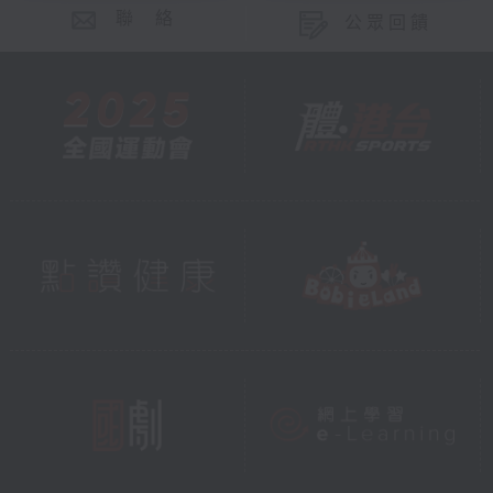
聯 絡
公眾回饋