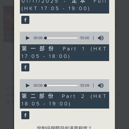
01/11/2025 - 足本 Full
hour,
(HKT 17:05 - 19:00)
49
minutes,
59
seconds
跳躍音符
電台直播
0
所有集數
seconds
00:00
55:00
of
55
第一部份 Part 1 (HKT
minutes,
17:05 - 18:00)
您喜歡這個節目嗎?
0
seconds
簡介
GIST
0
seconds
00:00
55:09
主持人：譚文捷
of
55
以輕鬆流暢的節奏，歡悅的樂曲。來激發聽眾們
第二部份 Part 2 (HKT
minutes,
蓬勃的朝氣，迎向美好快樂的人生。
18:05 - 19:00)
9
seconds
您對這個節目的滿意程度？