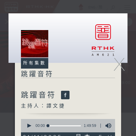
ENG
/
簡
×
全新 RTHK On The Go
取得
一手掌握 RTHK 電台、電視節目
X
所有集數
跳躍音符
跳躍音符
...
主持人：譚文捷
0
seconds
00:00
1:49:59
of
1