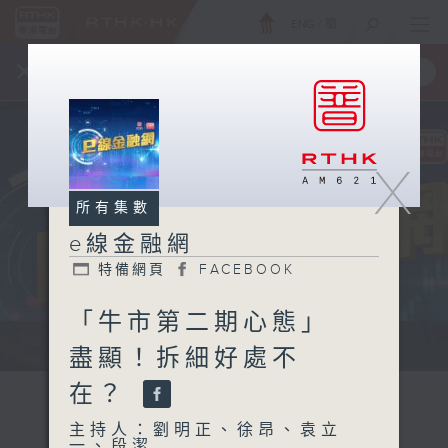
ENG
/
簡
×
全新 RTHK On The Go
取得
一手掌握 RTHK 電台、電視節目
X
所有集數
e線金融網
特備網頁
FACEBOOK
「牛市第二期心態」
e線金融網 e線金融網
盡顯！拆細好處不
在？
主持人：劉明正、徐昂、袁立
一、段潔