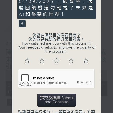
21
01/09/2025 - 龐寶林：美
星期二【Kingsir會客室】【巡舖尋舖】對話
minutes,
更多...
股回調機遇勿輕視？未來是
12
地產名家
seconds
AI和醫藥的世界！
星期三【科網專題】解碼科技金融
星期四【解鎖A股賽道】探索北水流向
最新
LATEST
星期五 【金錢本色——透視華爾街】直擊美
股熱點
您對這個節目的滿意程度？
您的意見有助於提升節目質素。
am621 香港電台普通話台最強財經陣容和你
07/08/2026
How satisfied are you with this program?
走在理財第e線。
Your feedback helps to improve the quality of
陳秀文、李慧芬： 港股調整或
the program.
未完成 但醫藥、科技仍然吸
☆
☆
☆
☆
☆
引！關注息率以及地產
0
seconds
00:00
55:00
of
55
07/08/2026 - 足本 Full (HKT
minutes,
17:05 - 18:00)
0
seconds
提交及繼續 Submit
and Continue
點擊星星進行評分：一顆星為不滿意，五顆