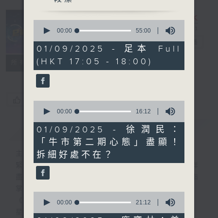
0
seconds
00:00
55:00
of
e線金融網
電台直播
55
01/09/2025 - 足本 Full
minutes,
(HKT 17:05 - 18:00)
0
特備網頁
FACEBOOK
所有集數
seconds
您喜歡這個節目嗎?
0
seconds
00:00
16:12
of
16
簡介
GIST
01/09/2025 - 徐潤民：
minutes,
「牛市第二期心態」盡顯！
12
seconds
拆細好處不在？
主持人：劉明正、徐昂、袁立一、段潔
緊貼財經脈搏，盡顯都市本色，提供最快最詳
盡的金融消息，使聽眾對社會經濟動向瞭如指
掌。每天邀請專家分析經濟市場動向。
0
《e線金融網》
seconds
00:00
21:12
of
星期一【金錢本色】分析市場走勢