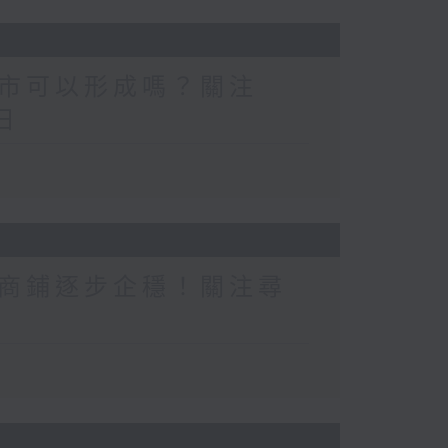
市可以形成嗎？關注
日
商鋪逐步企穩！關注尋