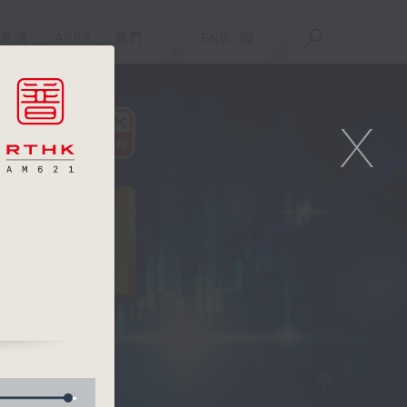
重溫
APPS
我們
ENG
/
簡
X