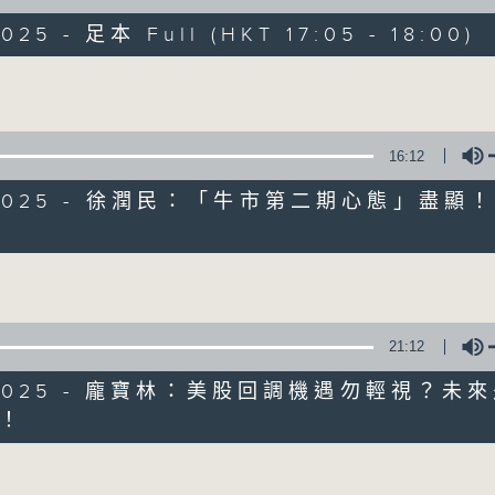
025 - 足本 Full (HKT 17:05 - 18:00)
e線金融網 e線金融網
Volume
16:12
9/2025 - 徐潤民：「牛市第二期心態」盡顯
e線金融網
Volume
特備網頁
FACEBOOK
所有集數
21:12
您喜歡這個節目嗎?
9/2025 - 龐寶林：美股回調機遇勿輕視？未來
！
主持人：劉明正、徐昂、袁立一、段潔
Volume
緊貼財經脈搏，盡顯都市本色，提供最快最