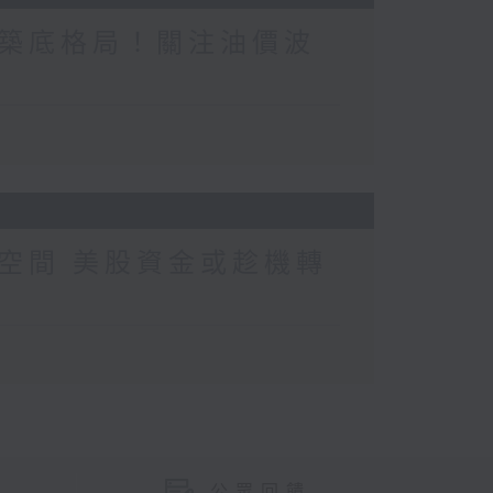
築底格局！關注油價波
空間 美股資金或趁機轉
公眾回饋