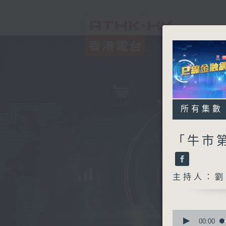
所有集數
「牛市
主持人：劉
0
seconds
00:00