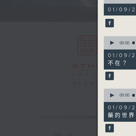
of
55
01/09/2
minutes,
0
seconds
90%
0
seconds
00:00
of
16
01/0
minutes,
12
不在？
seconds
90%
電台直播
0
seconds
00:00
of
21
01/0
minutes,
12
藥的世界
seconds
90%