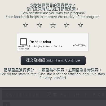
瞭如指掌。每天邀請專家分析經濟市場動向。
您對這個節目的滿意程度？
《e線金融網》
您的意見有助於提升節目質素。
How satisfied are you with this program?
星期一【金錢本色】分析市場走勢
Your feedback helps to improve the quality of the program.
星期二【Kingsir會客室】【巡舖尋舖】對話
☆
☆
☆
☆
☆
星期三【科網專題】解碼科技金融
星期四【解鎖A股賽道】探索北水流向
星期五 【金錢本色——透視華爾街】直擊美股
am621 香港電台普通話台最強財經陣容和你
提交及繼續 Submit and Continue
06/08/2026
點擊星星進行評分：一顆星為不滿意，五顆星為非常滿意。
lick on the stars to rate: One star is for not satisfied, and Five stars 
e線金融網
for very satisfied.
0
seconds
00:00
of
54
06/08/2026 - 足本 Full (HKT 17:05 
minutes,
59
seconds
Volume