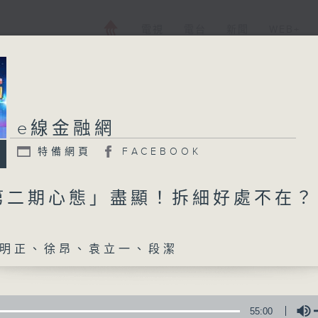
電視
電台
新聞
WEB+
e線金融網
特備網頁
FACEBOOK
第二期心態」盡顯！拆細好處不在？
明正、徐昂、袁立一、段潔
55:00