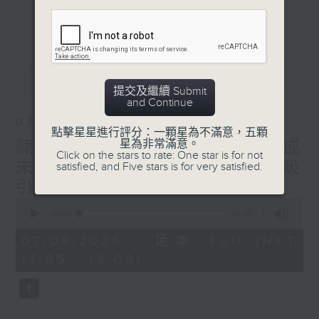
星期二【Kingsir會客室】【巡舖尋舖】對話
更多...
地產名家
星期三【科網專題】解碼科技金融
星期四【解鎖A股賽道】探索北水流向
最新
LATEST
星期五 【金錢本色——透視華爾街】直擊美
提交及繼續 Submit
股熱點
and Continue
am621 香港電台普通話台最強財經陣容和你
07/08/2026
走在理財第e線。
點擊星星進行評分：一顆星為不滿意，五顆
星為非常滿意。
陳秀文、李慧芬： 港股調整或
Click on the stars to rate: One star is for not
未完成 但醫藥、科技仍然吸
satisfied, and Five stars is for very satisfied.
引！關注息率以及地產
0
seconds
00:00
55:00
of
55
07/08/2026 - 足本 Full (HKT
minutes,
17:05 - 18:00)
0
seconds