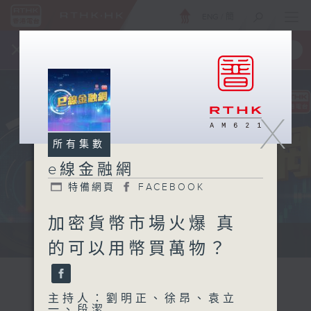
ENG
/
簡
×
全新 RTHK On The Go
取得
一手掌握 RTHK 電台、電視節目
X
所有集數
e線金融網
特備網頁
FACEBOOK
加密貨幣市場火爆 真
e線金融網 e線金融網
的可以用幣買萬物？
主持人：劉明正、徐昂、袁立
一、段潔