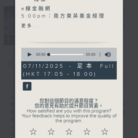
e線金融網
5:00pm：南方東英基金經理
張忻哲 Kerry
更多...
e線金融網
電台直播
5:30pm：加密貨幣分析師
李美琪
特備網頁
FACEBOOK
所有集數
0
seconds
00:00
55:00
of
您喜歡這個節目嗎?
55
07/11/2025 - 足本 Full
minutes,
(HKT 17:05 - 18:00)
0
seconds
簡介
GIST
主持人：劉明正、徐昂、袁立一、段潔
您對這個節目的滿意程度？
緊貼財經脈搏，盡顯都市本色，提供最快最詳
您的意見有助於提升節目質素。
How satisfied are you with this program?
盡的金融消息，使聽眾對社會經濟動向瞭如指
Your feedback helps to improve the quality of
掌。每天邀請專家分析經濟市場動向。
the program.
《e線金融網》
☆
☆
☆
☆
☆
星期一【金錢本色】分析市場走勢