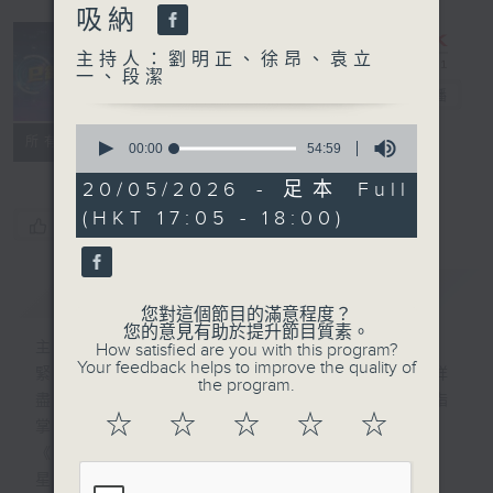
吸納
主持人：劉明正、徐昂、袁立
一、段潔
e線金融網
電台直播
0
特備網頁
FACEBOOK
所有集數
seconds
00:00
54:59
of
54
20/05/2026 - 足本 Full
minutes,
(HKT 17:05 - 18:00)
59
您喜歡這個節目嗎?
seconds
簡介
GIST
您對這個節目的滿意程度？
您的意見有助於提升節目質素。
主持人：劉明正、徐昂、袁立一、段潔
How satisfied are you with this program?
Your feedback helps to improve the quality of
緊貼財經脈搏，盡顯都市本色，提供最快最詳
the program.
盡的金融消息，使聽眾對社會經濟動向瞭如指
☆
☆
☆
☆
☆
掌。每天邀請專家分析經濟市場動向。
《e線金融網》
星期一【金錢本色】分析市場走勢