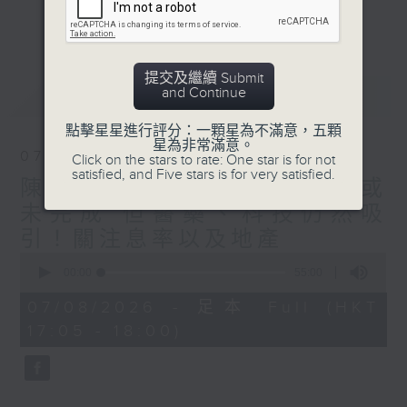
星期二【Kingsir會客室】【巡舖尋舖】對話
更多...
地產名家
星期三【科網專題】解碼科技金融
星期四【解鎖A股賽道】探索北水流向
提交及繼續 Submit
and Continue
最新
LATEST
星期五 【金錢本色——透視華爾街】直擊美
股熱點
點擊星星進行評分：一顆星為不滿意，五顆
am621 香港電台普通話台最強財經陣容和你
星為非常滿意。
07/08/2026
Click on the stars to rate: One star is for not
走在理財第e線。
satisfied, and Five stars is for very satisfied.
陳秀文、李慧芬： 港股調整或
未完成 但醫藥、科技仍然吸
引！關注息率以及地產
0
seconds
00:00
55:00
of
55
07/08/2026 - 足本 Full (HKT
minutes,
17:05 - 18:00)
0
seconds