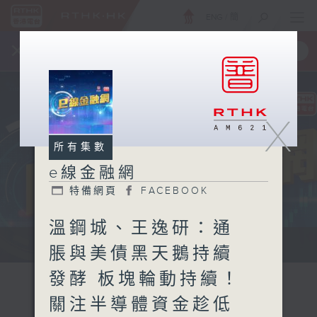
ENG
/
簡
×
全新 RTHK On The Go
取得
一手掌握 RTHK 電台、電視節目
X
所有集數
e線金融網
特備網頁
FACEBOOK
溫鋼城、王逸研：通
e線金融網 e線金融網
脹與美債黑天鵝持續
發酵 板塊輪動持續！
關注半導體資金趁低