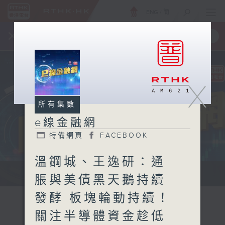
ENG
/
簡
×
全新 RTHK On The Go
取得
一手掌握 RTHK 電台、電視節目
X
所有集數
e線金融網
特備網頁
FACEBOOK
溫鋼城、王逸研：通
e線金融網 e線金融網
脹與美債黑天鵝持續
發酵 板塊輪動持續！
關注半導體資金趁低