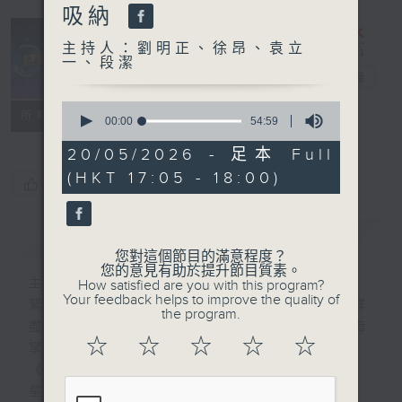
吸納
主持人：劉明正、徐昂、袁立
一、段潔
e線金融網
電台直播
0
特備網頁
FACEBOOK
所有集數
seconds
00:00
54:59
of
54
20/05/2026 - 足本 Full
minutes,
(HKT 17:05 - 18:00)
59
您喜歡這個節目嗎?
seconds
簡介
GIST
您對這個節目的滿意程度？
您的意見有助於提升節目質素。
主持人：劉明正、徐昂、袁立一、段潔
How satisfied are you with this program?
Your feedback helps to improve the quality of
緊貼財經脈搏，盡顯都市本色，提供最快最詳
the program.
盡的金融消息，使聽眾對社會經濟動向瞭如指
☆
☆
☆
☆
☆
掌。每天邀請專家分析經濟市場動向。
《e線金融網》
星期一【金錢本色】分析市場走勢