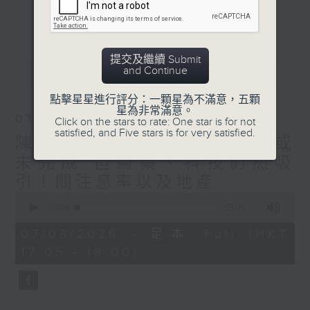
星期二【Kingsir會客室】【巡舖尋舖】對話
更多...
地產名家
星期三【科網專題】解碼科技金融
星期四【解鎖A股賽道】探索北水流向
提交及繼續 Submit
and Continue
最新
LATEST
星期五 【金錢本色——透視華爾街】直擊美
股熱點
點擊星星進行評分：一顆星為不滿意，五顆
am621 香港電台普通話台最強財經陣容和你
星為非常滿意。
07/08/2026
Click on the stars to rate: One star is for not
走在理財第e線。
satisfied, and Five stars is for very satisfied.
陳秀文、李慧芬： 港股調整或
未完成 但醫藥、科技仍然吸
引！關注息率以及地產
0
seconds
00:00
55:00
of
55
07/08/2026 - 足本 Full (HKT
minutes,
17:05 - 18:00)
0
seconds