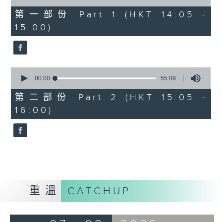
of
55
第一部份 Part 1 (HKT 14:05 -
minutes,
15:00)
0
seconds
0
seconds
00:00
55:09
of
55
第二部份 Part 2 (HKT 15:05 -
minutes,
16:00)
9
seconds
重溫
CATCHUP