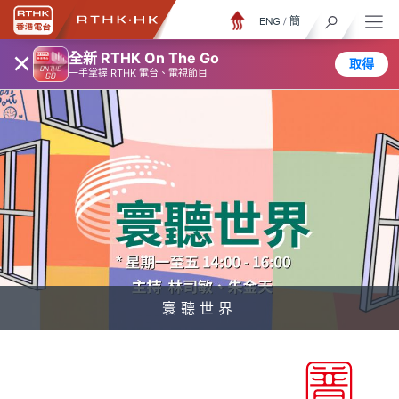
ENG
/
簡
×
全新 RTHK On The Go
取得
一手掌握 RTHK 電台、電視節目
寰聽世界