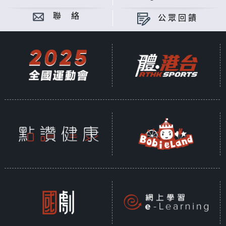
聯 絡
公眾回饋