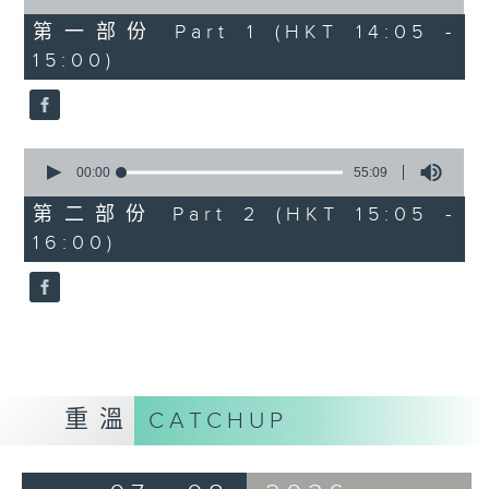
of
55
第一部份 Part 1 (HKT 14:05 -
minutes,
15:00)
0
seconds
0
seconds
00:00
55:09
of
55
第二部份 Part 2 (HKT 15:05 -
minutes,
16:00)
9
seconds
重溫
CATCHUP