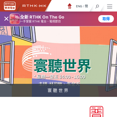
ENG
/
簡
×
全新 RTHK On The Go
取得
一手掌握 RTHK 電台、電視節目
寰聽世界