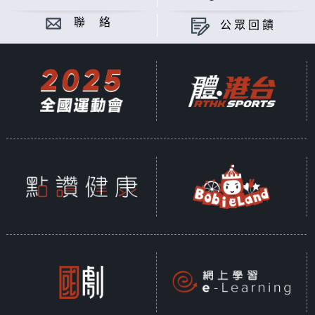
聯 絡
公眾回饋