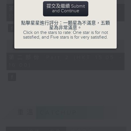
of
提交及繼續 Submit
55
第一部份 Part 1 (HKT 14:05 -
and Continue
minutes,
15:00)
0
seconds
點擊星星進行評分：一顆星為不滿意，五顆
星為非常滿意。
Click on the stars to rate: One star is for not
satisfied, and Five stars is for very satisfied.
0
seconds
00:00
55:09
of
55
第二部份 Part 2 (HKT 15:05 -
minutes,
16:00)
9
seconds
重溫
CATCHUP