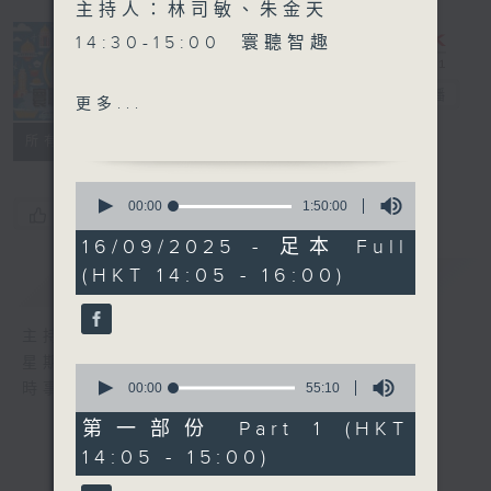
主持人：林司敏、朱金天
14:30-15:00 寰聽智趣
15:00-15:30 中國人民抗日
寰聽世界
電台直播
更多...
戰爭暨世界反法西斯戰爭勝利
所有集數
80週年特備節目
《赤子丹心-抗日烽火中的華
0
僑故事》第十集
seconds
00:00
1:50:00
您喜歡這個節目嗎?
of
1
16/09/2025 - 足本 Full
15:30-16:00 寰球全接觸-北
hour,
(HKT 14:05 - 16:00)
簡介
50
GIST
京連線
minutes,
0
seconds
主持人：林司敏、朱金天
星期一至五 下午2點到4點
0
seconds
00:00
55:10
時事趣聞，最新資訊，應有盡有
of
55
第一部份 Part 1 (HKT
minutes,
14:05 - 15:00)
10
seconds