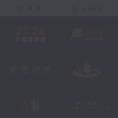
聯 絡
公眾回饋