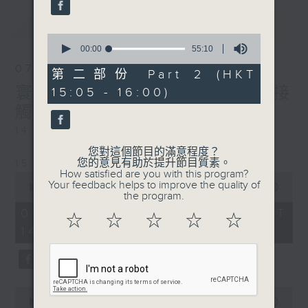
最新
LATEST
0
seconds
00:00
55:10
of
07/08/2026
55
第二部份 Part 2 (HKT
minutes,
寰聽世界-寰球食光/寰球全接
15:05 - 16:00)
10
seconds
觸-法國連線
14:30-15:00 寰球食光
您對這個節目的滿意程度？
您的意見有助於提升節目質素。
15:30-16:00 寰球全接觸-法國連線
How satisfied are you with this program?
0
Your feedback helps to improve the quality of
seconds
00:00
1:49:59
the program.
of
1
07/08/2026 - 足本 Full (HKT
☆
☆
☆
☆
☆
hour,
14:05 - 16:00)
49
minutes,
59
seconds
0
seconds
00:00
55:00