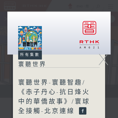
ENG
/
簡
×
全新 RTHK On The Go
取得
一手掌握 RTHK 電台、電視節目
X
所有集數
寰聽世界
寰聽世界-寰聽智趣/
《赤子丹心-抗日烽火
寰聽世界
中的華僑故事》/寰球
全接觸-北京連線