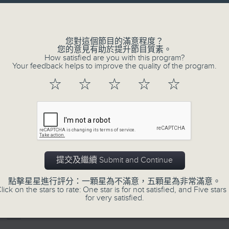
Volume
您對這個節目的滿意程度？
您的意見有助於提升節目質素。
How satisfied are you with this program?
Your feedback helps to improve the quality of the program.
07/08/2026
☆
☆
☆
☆
☆
寰聽世界-寰球食光/寰球全接觸-
14:30-15:00 寰球食光
15:30-16:00 寰球全接觸-法國連線
提交及繼續 Submit and Continue
0
seconds
00:00
of
點擊星星進行評分：一顆星為不滿意，五顆星為非常滿意。
1
07/08/2026 - 足本 Full (HKT 14:05 
lick on the stars to rate: One star is for not satisfied, and Five stars 
hour,
for very satisfied.
49
minutes,
59
seconds
Volume