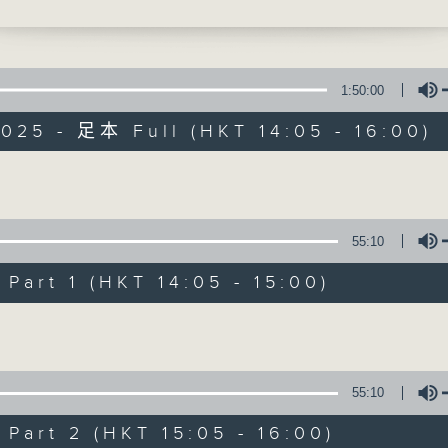
-抗日烽火中的華僑故事》第十集
寰聽世界
16:00 寰球全接觸-北京連線
1:50:00
025 - 足本 Full (HKT 14:05 - 16:00)
寰聽世界
Volume
55:10
所有集數
art 1 (HKT 14:05 - 15:00)
您喜歡這個節目嗎?
Volume
主持人：林司敏、朱金天
55:10
星期一至五 下午2點到4點
art 2 (HKT 15:05 - 16:00)
時事趣聞，最新資訊，應有盡有