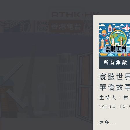
所有集數
寰聽世
華僑故
主持人：林
14:30-1
15:00-
更多...
年特備節目