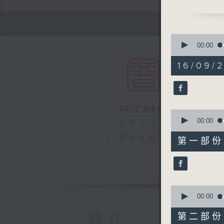
《赤子丹心
15:30-
0
seconds
00:00
of
1
16/09/2
hour,
50
minutes,
0
seconds
90%
0
seconds
00:00
of
55
電台直播
第一部份 P
minutes,
10
seconds
90%
0
seconds
00:00
of
55
第二部份 P
簡介
minutes,