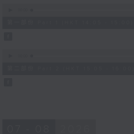
90%
0
seconds
00:00
of
55
第一部份 Part 1 (HKT 14:05 - 15:00)
minutes,
0
seconds
Volume
90%
0
seconds
00:00
of
55
第二部份 Part 2 (HKT 15:05 - 16:00
minutes,
9
seconds
Volume
90%
07 - 08
2026