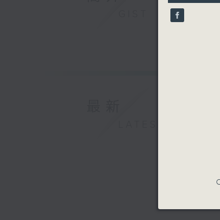
10
seconds
GIST
90%
最新
LATEST
C