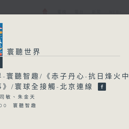
電視
電台
新聞
WEB+
寰聽世界
界-寰聽智趣/《赤子丹心-抗日烽火
事》/寰球全接觸-北京連線
司敏、朱金天
5:00 寰聽智趣
15:30 中國人民抗日戰爭暨世界反法西斯戰爭勝利