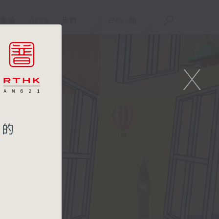
重溫
APPS
我們
ENG
/
簡
X
中的
80週