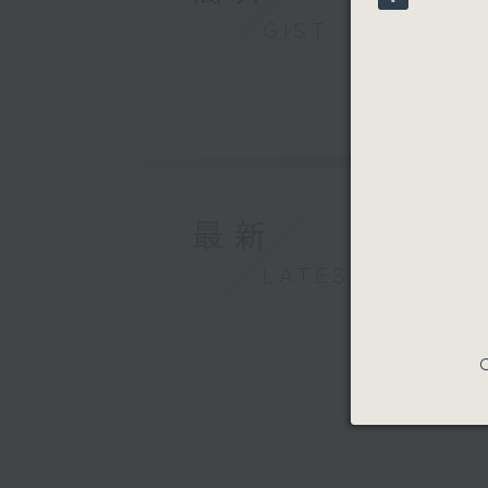
90%
GIST
最新
LATEST
C