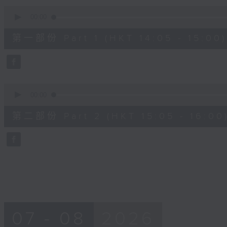
90%
0
seconds
00:00
of
55
第一部份 Part 1 (HKT 14:05 - 15:00)
minutes,
0
seconds
Volume
90%
0
seconds
00:00
of
55
第二部份 Part 2 (HKT 15:05 - 16:00
minutes,
9
seconds
Volume
90%
07 - 08
2026