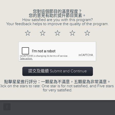
您對這個節目的滿意程度？
您的意見有助於提升節目質素。
How satisfied are you with this program?
Your feedback helps to improve the quality of the program.
☆
☆
☆
☆
☆
07/08/2026
寰聽世界-寰球食光/寰球全接觸-
14:30-15:00 寰球食光
提交及繼續 Submit and Continue
15:30-16:00 寰球全接觸-法國連線
0
點擊星星進行評分：一顆星為不滿意，五顆星為非常滿意。
seconds
00:00
lick on the stars to rate: One star is for not satisfied, and Five stars 
of
for very satisfied.
1
07/08/2026 - 足本 Full (HKT 14:05 
hour,
49
minutes,
59
seconds
Volume