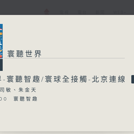
電視
電台
新聞
WEB+
寰聽世界
界-寰聽智趣/寰球全接觸-北京連線
司敏、朱金天
5:00 寰聽智趣
16:00 寰球全接觸-北京連線