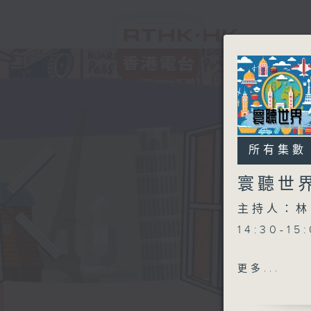
所有集數
寰聽世
主持人：林
14:30-1
更多...
15:30-