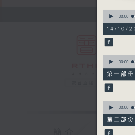
0
seconds
00:00
of
1
14/10/2
hour,
50
minutes,
0
seconds
90%
0
seconds
00:00
of
55
第一部份 P
minutes,
10
電台直播
seconds
90%
0
seconds
00:00
of
55
第二部份 P
minutes,
9
簡介
seconds