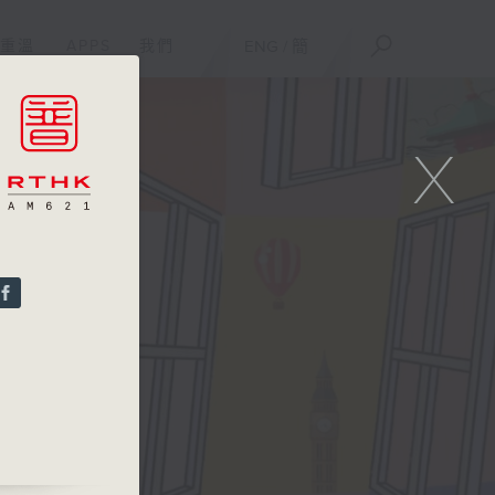
重溫
APPS
我們
ENG
/
簡
X