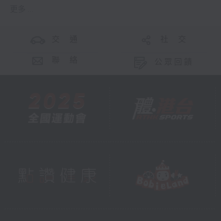
更多 ...
交 通
社 交
聯 絡
公眾回饋