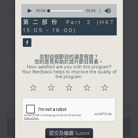
0
最新
LATEST
seconds
00:00
55:09
of
55
第二部份 Part 2 (HKT
minutes,
15:05 - 16:00)
9
06/08/2026
seconds
寰聽世界 寰聽風情畫 資深旅
遊從業員 Jerry/寰球全接觸-
您對這個節目的滿意程度？
大灣區連線
您的意見有助於提升節目質素。
How satisfied are you with this program?
Your feedback helps to improve the quality of
1430-1500 寰聽風情畫：英國倫敦
the program.
嘉賓：深度遊旅行社『旅遊製作』創辦人
☆
☆
☆
☆
☆
Jerry
更多...
1530-1600 寰球全接觸-大灣區連線：廣東
0
城際東莞西聯絡線開通
seconds
00:00
1:49:59
of
嘉賓：珠江之聲 譚震
1
06/08/2026 - 足本 Full (HKT
hour,
14:05 - 16:00)
49
提交及繼續 Submit
minutes,