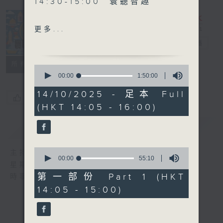
14:30-15:00 寰聽智趣
更多...
15:30-16:00 寰球全接觸-北
寰聽世界
電台直播
京連線
所有集數
0
seconds
00:00
1:50:00
of
1
14/10/2025 - 足本 Full
您喜歡這個節目嗎?
hour,
(HKT 14:05 - 16:00)
50
minutes,
0
簡介
GIST
seconds
0
主持人：林司敏、朱金天
seconds
00:00
55:10
星期一至五 下午2點到4點
of
55
第一部份 Part 1 (HKT
時事趣聞，最新資訊，應有盡有
minutes,
14:05 - 15:00)
10
seconds