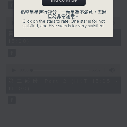
and Continue
59
seconds
點擊星星進行評分：一顆星為不滿意，五顆
星為非常滿意。
0
Click on the stars to rate: One star is for not
seconds
00:00
55:00
satisfied, and Five stars is for very satisfied.
of
55
第一部份 Part 1 (HKT 14:05 -
minutes,
15:00)
0
seconds
0
seconds
00:00
55:09
of
55
第二部份 Part 2 (HKT 15:05 -
minutes,
16:00)
9
seconds