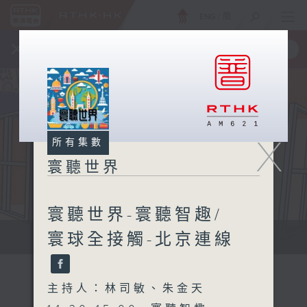
ENG
/
簡
×
全新 RTHK On The Go
取得
一手掌握 RTHK 電台、電視節目
X
所有集數
寰聽世界
寰聽世界-寰聽智趣/
寰球全接觸-北京連線
寰聽世界
主持人：林司敏、朱金天