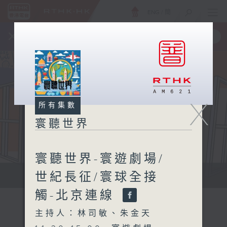
ENG
/
簡
×
全新 RTHK On The Go
取得
一手掌握 RTHK 電台、電視節目
X
所有集數
寰聽世界
寰聽世界-寰遊劇場/
世紀長征/寰球全接
寰聽世界
觸-北京連線
主持人：林司敏、朱金天