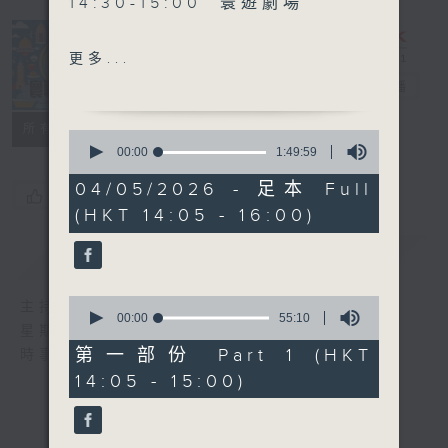
14:30-15:00 寰遊劇場
15:00-15:30 世紀長征-回顧
更多...
五四歷史
寰聽世界
電台直播
15:30-16:00 寰球全接觸-北
所有集數
0
京連線
seconds
00:00
1:49:59
of
1
04/05/2026 - 足本 Full
您喜歡這個節目嗎?
hour,
(HKT 14:05 - 16:00)
49
minutes,
59
簡介
GIST
seconds
0
主持人：林司敏、朱金天
seconds
00:00
55:10
星期一至五 下午2點到4點
of
55
第一部份 Part 1 (HKT
時事趣聞，最新資訊，應有盡有
minutes,
14:05 - 15:00)
10
seconds