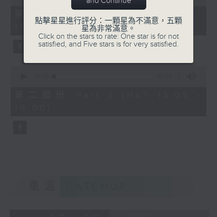
and Continue
of
55
第一部份 Part 1 (HKT 14:05 -
minutes,
點擊星星進行評分：一顆星為不滿意，五顆
15:00)
0
星為非常滿意。
seconds
Click on the stars to rate: One star is for not
satisfied, and Five stars is for very satisfied.
0
seconds
00:00
55:09
of
55
第二部份 Part 2 (HKT 15:05 -
minutes,
16:00)
9
seconds
重溫
CATCHUP