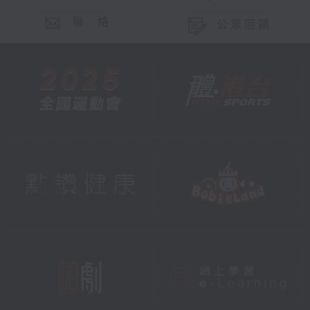
聯 絡
公眾回饋