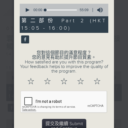
0
最新
LATEST
seconds
00:00
55:09
of
55
第二部份 Part 2 (HKT
minutes,
15:05 - 16:00)
9
07/08/2026
seconds
寰聽世界-寰球食光/寰球全接
觸-法國連線
您對這個節目的滿意程度？
14:30-15:00 寰球食光
您的意見有助於提升節目質素。
How satisfied are you with this program?
Your feedback helps to improve the quality of
15:30-16:00 寰球全接觸-法國連線
the program.
0
seconds
00:00
1:49:59
☆
☆
☆
☆
☆
of
1
07/08/2026 - 足本 Full (HKT
hour,
14:05 - 16:00)
49
minutes,
59
seconds
0
提交及繼續 Submit
seconds
00:00
55:00