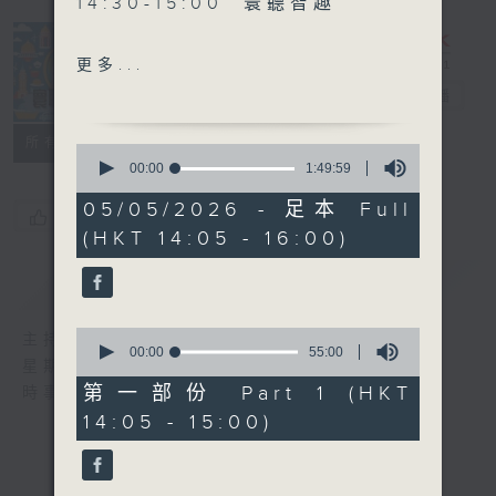
14:30-15:00 寰聽智趣
更多...
15:30-16:00 寰球全接觸-北
寰聽世界
電台直播
京連線
所有集數
0
seconds
00:00
1:49:59
of
1
05/05/2026 - 足本 Full
您喜歡這個節目嗎?
hour,
(HKT 14:05 - 16:00)
49
minutes,
59
簡介
GIST
seconds
0
主持人：林司敏、朱金天
seconds
00:00
55:00
星期一至五 下午2點到4點
of
55
第一部份 Part 1 (HKT
時事趣聞，最新資訊，應有盡有
minutes,
14:05 - 15:00)
0
seconds