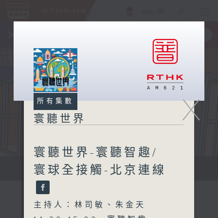
ENG
/
簡
×
全新 RTHK On The Go
取得
一手掌握 RTHK 電台、電視節目
X
所有集數
寰聽世界
寰聽世界-寰聽智趣/
寰球全接觸-北京連線
寰聽世界
主持人：林司敏、朱金天