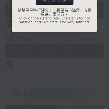
and Continue
of
55
第一部份 Part 1 (HKT 14:05 -
minutes,
點擊星星進行評分：一顆星為不滿意，五顆
15:00)
0
星為非常滿意。
seconds
Click on the stars to rate: One star is for not
satisfied, and Five stars is for very satisfied.
0
seconds
00:00
55:09
of
55
第二部份 Part 2 (HKT 15:05 -
minutes,
16:00)
9
seconds
重溫
CATCHUP