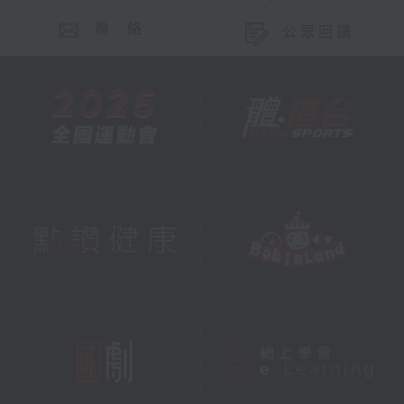
聯 絡
公眾回饋