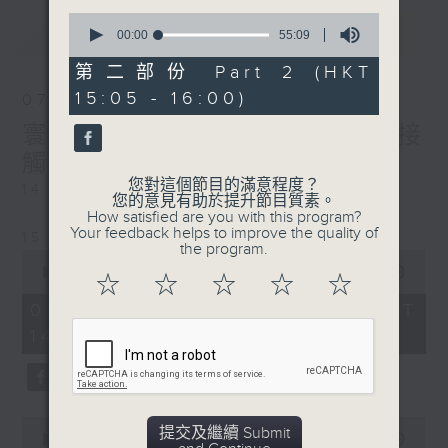
0
最新
LATEST
seconds
00:00
55:09
of
55
第二部份 Part 2 (HKT
minutes,
15:05 - 16:00)
9
07/08/2026
seconds
寰聽世界-寰球食光/寰球全接
觸-法國連線
您對這個節目的滿意程度？
14:30-15:00 寰球食光
您的意見有助於提升節目質素。
How satisfied are you with this program?
Your feedback helps to improve the quality of
15:30-16:00 寰球全接觸-法國連線
the program.
0
seconds
00:00
1:49:59
☆
☆
☆
☆
☆
of
1
07/08/2026 - 足本 Full (HKT
hour,
14:05 - 16:00)
49
minutes,
59
seconds
0
提交及繼續 Submit
seconds
00:00
55:00