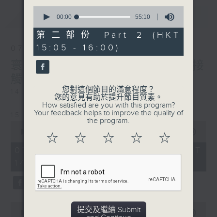
0
最新
LATEST
seconds
00:00
55:10
of
55
第二部份 Part 2 (HKT
minutes,
15:05 - 16:00)
10
07/08/2026
seconds
寰聽世界-寰球食光/寰球全接
觸-法國連線
您對這個節目的滿意程度？
14:30-15:00 寰球食光
您的意見有助於提升節目質素。
How satisfied are you with this program?
Your feedback helps to improve the quality of
15:30-16:00 寰球全接觸-法國連線
the program.
0
seconds
00:00
1:49:59
☆
☆
☆
☆
☆
of
1
07/08/2026 - 足本 Full (HKT
hour,
14:05 - 16:00)
49
minutes,
59
seconds
0
提交及繼續 Submit
seconds
00:00
55:00