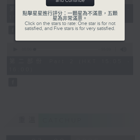
and Continue
of
55
第一部份 Part 1 (HKT 14:05 -
minutes,
點擊星星進行評分：一顆星為不滿意，五顆
15:00)
0
星為非常滿意。
seconds
Click on the stars to rate: One star is for not
satisfied, and Five stars is for very satisfied.
0
seconds
00:00
55:09
of
55
第二部份 Part 2 (HKT 15:05 -
minutes,
16:00)
9
seconds
重溫
CATCHUP