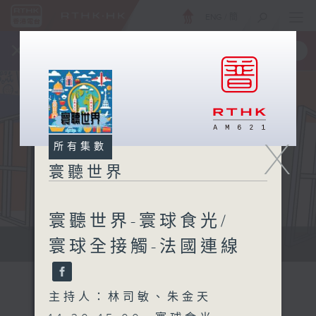
ENG
/
簡
×
全新 RTHK On The Go
取得
一手掌握 RTHK 電台、電視節目
X
所有集數
寰聽世界
寰聽世界-寰球食光/
寰球全接觸-法國連線
寰聽世界
主持人：林司敏、朱金天