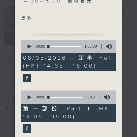
14:30-15:00 寰球食光
15:30-16:00 寰球全接觸-
更多...
法國連線
寰聽世界
電台直播
所有集數
0
seconds
00:00
1:50:00
of
1
08/05/2026 - 足本 Full
您喜歡這個節目嗎?
hour,
(HKT 14:05 - 16:00)
50
minutes,
0
簡介
GIST
seconds
0
主持人：林司敏、朱金天
seconds
00:00
55:10
星期一至五 下午2點到4點
of
55
第一部份 Part 1 (HKT
時事趣聞，最新資訊，應有盡有
minutes,
14:05 - 15:00)
10
seconds