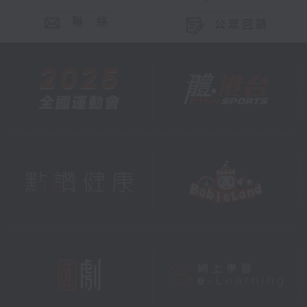
聯 絡
公眾回饋