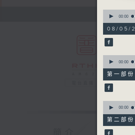
0
seconds
00:00
of
1
08/05/2
hour,
50
minutes,
0
seconds
90%
0
seconds
00:00
of
55
第一部份 P
minutes,
10
電台直播
seconds
90%
0
seconds
00:00
of
55
第二部份 P
minutes,
10
簡介
seconds