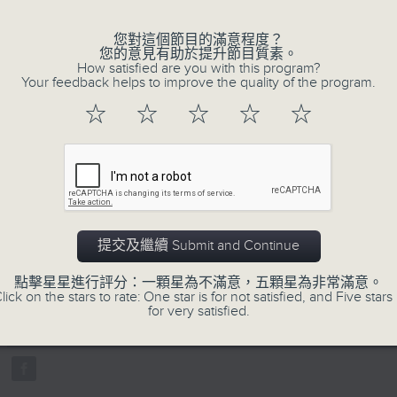
您對這個節目的滿意程度？
您的意見有助於提升節目質素。
How satisfied are you with this program?
Your feedback helps to improve the quality of the program.
☆
☆
☆
☆
☆
07/08/2026
寰聽世界-寰球食光/寰球全接觸-
14:30-15:00 寰球食光
提交及繼續 Submit and Continue
15:30-16:00 寰球全接觸-法國連線
0
點擊星星進行評分：一顆星為不滿意，五顆星為非常滿意。
seconds
00:00
lick on the stars to rate: One star is for not satisfied, and Five stars 
of
for very satisfied.
1
07/08/2026 - 足本 Full (HKT 14:05 
hour,
49
minutes,
59
seconds
Volume