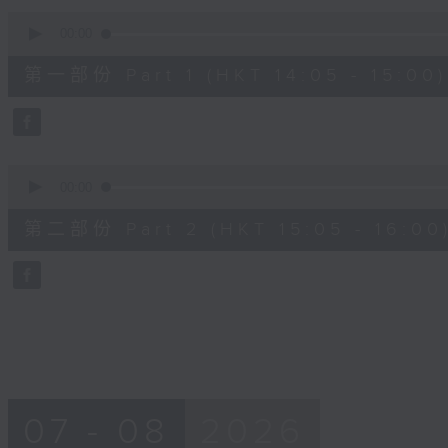
90%
0
seconds
00:00
of
55
第一部份 Part 1 (HKT 14:05 - 15:00)
minutes,
0
seconds
Volume
90%
0
seconds
00:00
of
55
第二部份 Part 2 (HKT 15:05 - 16:00
minutes,
9
seconds
Volume
90%
07 - 08
2026