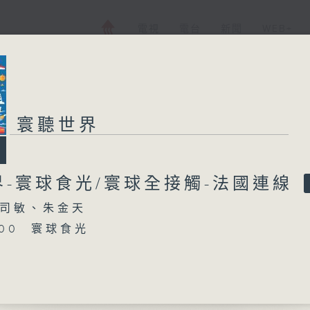
電視
電台
新聞
WEB+
寰聽世界
界-寰球食光/寰球全接觸-法國連線
司敏、朱金天
5:00 寰球食光
16:00 寰球全接觸-法國連線