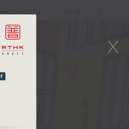
重溫
APPS
我們
ENG
/
簡
X