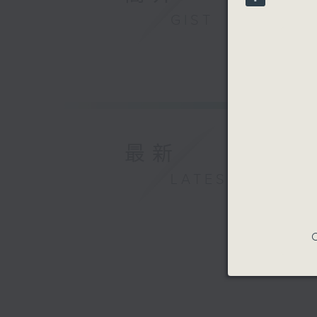
90%
GIST
最新
LATEST
C