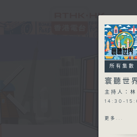
所有集數
寰聽世
主持人：林
14:30-1
15:30-
更多...