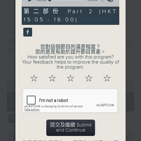
of
最新
LATEST
55
第二部份 Part 2 (HKT
minutes,
15:05 - 16:00)
9
seconds
07/08/2026
寰聽世界-寰球食光/寰球全接
您對這個節目的滿意程度？
觸-法國連線
您的意見有助於提升節目質素。
How satisfied are you with this program?
14:30-15:00 寰球食光
Your feedback helps to improve the quality of
the program.
15:30-16:00 寰球全接觸-法國連線
☆
☆
☆
☆
☆
0
seconds
00:00
1:49:59
of
1
07/08/2026 - 足本 Full (HKT
hour,
14:05 - 16:00)
49
minutes,
59
seconds
提交及繼續 Submit
and Continue
0
seconds
00:00
55:00