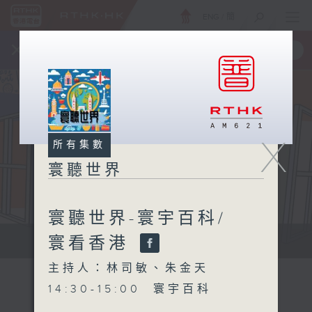
ENG
/
簡
×
全新 RTHK On The Go
取得
一手掌握 RTHK 電台、電視節目
X
所有集數
寰聽世界
寰聽世界-寰宇百科/
寰看香港
寰聽世界
主持人：林司敏、朱金天
14:30-15:00 寰宇百科