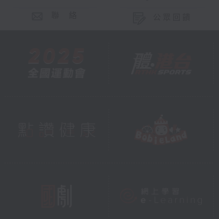
聯 絡
公眾回饋