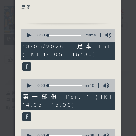
更多...
15:30-16:00 寰看香港-香
港壁畫
寰聽世界
電台直播
0
seconds
00:00
1:49:59
所有集數
of
1
13/05/2026 - 足本 Full
hour,
(HKT 14:05 - 16:00)
49
您喜歡這個節目嗎?
minutes,
59
seconds
簡介
GIST
0
seconds
00:00
55:10
of
主持人：林司敏、朱金天
55
第一部份 Part 1 (HKT
minutes,
星期一至五 下午2點到4點
14:05 - 15:00)
10
時事趣聞，最新資訊，應有盡有
seconds
0
seconds
00:00
55:09