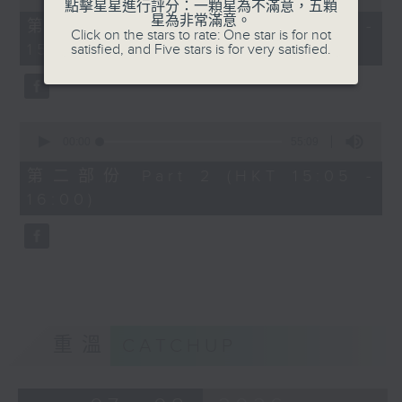
點擊星星進行評分：一顆星為不滿意，五顆
of
星為非常滿意。
55
第一部份 Part 1 (HKT 14:05 -
Click on the stars to rate: One star is for not
minutes,
15:00)
satisfied, and Five stars is for very satisfied.
0
seconds
0
seconds
00:00
55:09
of
55
第二部份 Part 2 (HKT 15:05 -
minutes,
16:00)
9
seconds
重溫
CATCHUP