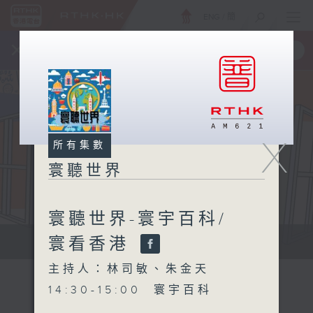
ENG
/
簡
×
全新 RTHK On The Go
取得
一手掌握 RTHK 電台、電視節目
X
所有集數
寰聽世界
寰聽世界-寰宇百科/
寰看香港
寰聽世界
主持人：林司敏、朱金天
14:30-15:00 寰宇百科