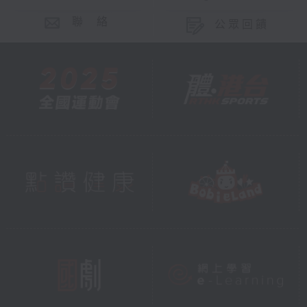
聯 絡
公眾回饋