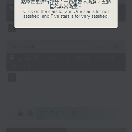
點擊星星進行評分：一顆星為不滿意，五顆
of
星為非常滿意。
0
第一部份 Part 1 (HKT 14:05 -
Click on the stars to rate: One star is for not
seconds
15:00)
satisfied, and Five stars is for very satisfied.
0
seconds
00:00
00:00
of
0
第二部份 Part 2 (HKT 15:05 -
seconds
16:00)
重溫
CATCHUP