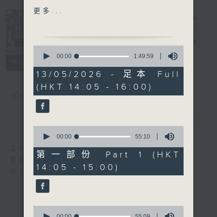
更多...
15:30-16:00 寰看香港-香
港壁畫
寰聽世界
電台直播
0
seconds
00:00
1:49:59
所有集數
of
1
13/05/2026 - 足本 Full
hour,
(HKT 14:05 - 16:00)
49
您喜歡這個節目嗎?
minutes,
59
seconds
簡介
GIST
0
seconds
00:00
55:10
of
主持人：林司敏、朱金天
55
第一部份 Part 1 (HKT
minutes,
星期一至五 下午2點到4點
14:05 - 15:00)
10
時事趣聞，最新資訊，應有盡有
seconds
0
seconds
00:00
55:09