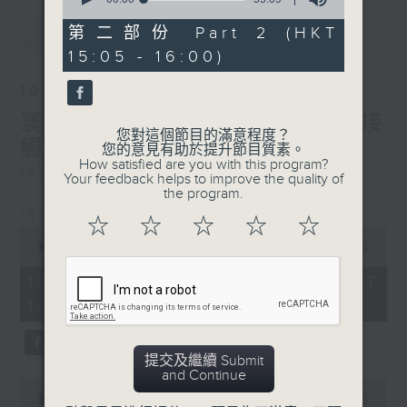
of
最新
LATEST
55
第二部份 Part 2 (HKT
minutes,
15:05 - 16:00)
9
seconds
10/08/2026
寰聽世界-寰遊劇場/寰球全接
您對這個節目的滿意程度？
觸-馬來西亞連線
您的意見有助於提升節目質素。
How satisfied are you with this program?
14:30-15:00 寰遊劇場
Your feedback helps to improve the quality of
the program.
15:30-16:00 寰球全接觸-馬來西亞連線
☆
☆
☆
☆
☆
0
seconds
00:00
00:00
of
0
10/08/2026 - 足本 Full (HKT
seconds
14:05 - 16:00)
提交及繼續 Submit
and Continue
0
seconds
00:00
00:00