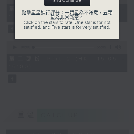
and Continue
of
55
第一部份 Part 1 (HKT 14:05 -
minutes,
點擊星星進行評分：一顆星為不滿意，五顆
15:00)
0
星為非常滿意。
seconds
Click on the stars to rate: One star is for not
satisfied, and Five stars is for very satisfied.
0
seconds
00:00
55:09
of
55
第二部份 Part 2 (HKT 15:05 -
minutes,
16:00)
9
seconds
重溫
CATCHUP