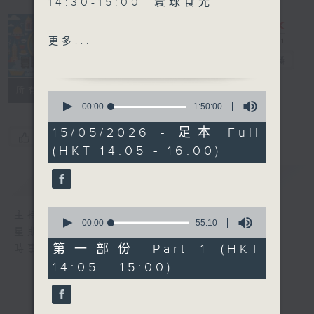
14:30-15:00 寰球食光
15:30-16:00 寰球全接觸-
更多...
法國連線
寰聽世界
電台直播
所有集數
0
seconds
00:00
1:50:00
of
1
15/05/2026 - 足本 Full
您喜歡這個節目嗎?
hour,
(HKT 14:05 - 16:00)
50
minutes,
0
簡介
GIST
seconds
0
主持人：林司敏、朱金天
seconds
00:00
55:10
星期一至五 下午2點到4點
of
55
第一部份 Part 1 (HKT
時事趣聞，最新資訊，應有盡有
minutes,
14:05 - 15:00)
10
seconds