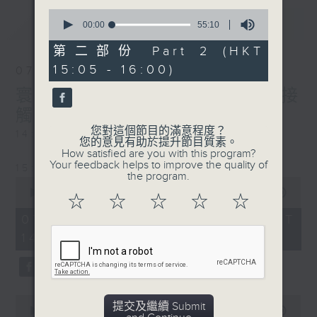
0
最新
LATEST
seconds
00:00
55:10
of
55
第二部份 Part 2 (HKT
minutes,
15:05 - 16:00)
10
07/08/2026
seconds
寰聽世界-寰球食光/寰球全接
觸-法國連線
您對這個節目的滿意程度？
14:30-15:00 寰球食光
您的意見有助於提升節目質素。
How satisfied are you with this program?
Your feedback helps to improve the quality of
15:30-16:00 寰球全接觸-法國連線
the program.
0
seconds
00:00
1:49:59
☆
☆
☆
☆
☆
of
1
07/08/2026 - 足本 Full (HKT
hour,
14:05 - 16:00)
49
minutes,
59
seconds
0
提交及繼續 Submit
seconds
00:00
55:00