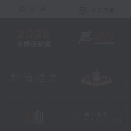
聯 絡
公眾回饋