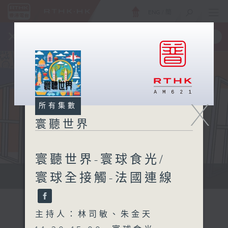
ENG
/
簡
×
全新 RTHK On The Go
取得
一手掌握 RTHK 電台、電視節目
X
所有集數
寰聽世界
寰聽世界-寰球食光/
寰球全接觸-法國連線
寰聽世界
主持人：林司敏、朱金天